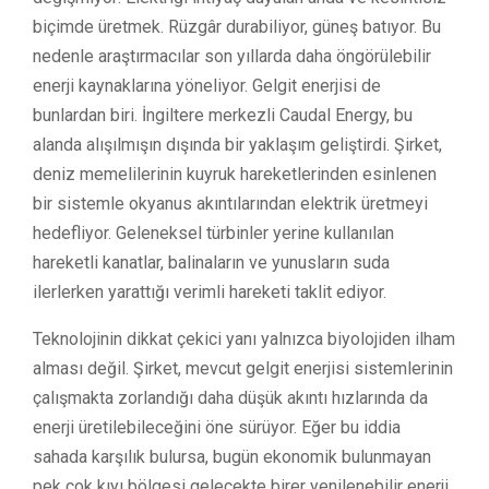
biçimde üretmek. Rüzgâr durabiliyor, güneş batıyor. Bu
nedenle araştırmacılar son yıllarda daha öngörülebilir
enerji kaynaklarına yöneliyor. Gelgit enerjisi de
bunlardan biri. İngiltere merkezli Caudal Energy, bu
alanda alışılmışın dışında bir yaklaşım geliştirdi. Şirket,
deniz memelilerinin kuyruk hareketlerinden esinlenen
bir sistemle okyanus akıntılarından elektrik üretmeyi
hedefliyor. Geleneksel türbinler yerine kullanılan
hareketli kanatlar, balinaların ve yunusların suda
ilerlerken yarattığı verimli hareketi taklit ediyor.
Teknolojinin dikkat çekici yanı yalnızca biyolojiden ilham
alması değil. Şirket, mevcut gelgit enerjisi sistemlerinin
çalışmakta zorlandığı daha düşük akıntı hızlarında da
enerji üretilebileceğini öne sürüyor. Eğer bu iddia
sahada karşılık bulursa, bugün ekonomik bulunmayan
pek çok kıyı bölgesi gelecekte birer yenilenebilir enerji