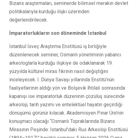
Bizans araştırmaları, seminerde bilimsel merakın devlet
politikalarıyla kurduğu ilişki üzerinden
değerlendirilecek.
İmparatorlukların son döneminde İstanbul
İstanbul İsveç Araştırma Enstitüsü iş birliğiyle
düzenlenecek seminer, Osmanlı yönetiminin yabancı
arkeologlarla kurduğu ilişkiye de odaklanarak 19.
yüzyılda kültürel miras fikrinin nasıl değiştiğini
inceleyecek. I. Dünya Savaşı yıllarında Enstitü’nün
faaliyetlerinin aldığı yön ve Bolşevik İhtilali sonrasında
kapanışı ise imparatorluk düzeninin çözülüş sürecinde
arkeoloji, tarih yazımı ve entelektüel hayatın geçirdiği
dönüşümü görünür kılacak. Akademisyen Pınar Üre’nin
konuşmacı olacağı “Osmanlı Topraklarında Bizans
Mirasının Peşinde: İstanbul’daki Rus Arkeoloji Enstitüsü
(1894–1917)” başlıklı seminer, 5 Haziran 2026 Cuma,