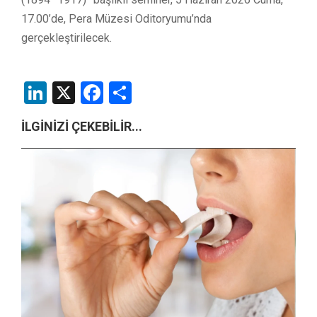
17.00’de, Pera Müzesi Oditoryumu’nda
gerçekleştirilecek.
LinkedIn
X
Facebook
Share
İLGİNİZİ ÇEKEBİLİR...