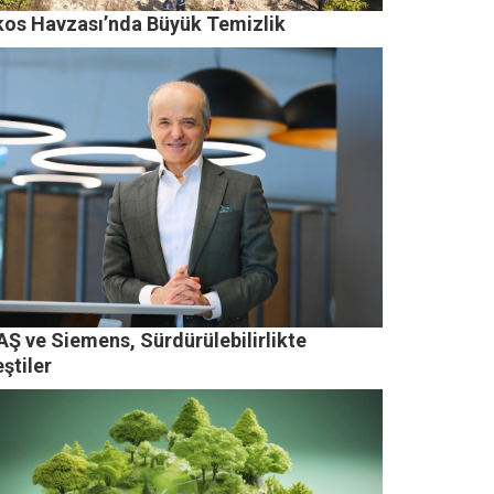
kos Havzası’nda Büyük Temizlik
AŞ ve Siemens, Sürdürülebilirlikte
eştiler