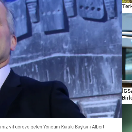
Ter
İGS
Birl
ğimiz yıl göreve gelen Yönetim Kurulu Başkanı Albert