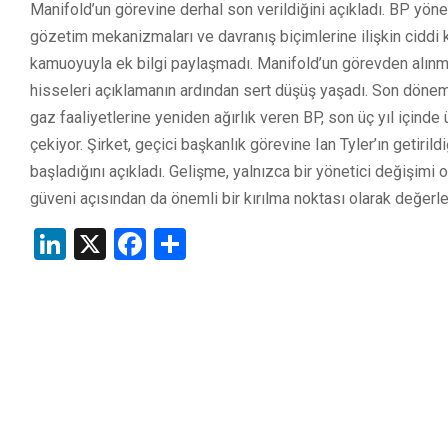
Manifold’un görevine derhal son verildiğini açıkladı. BP yönet
gözetim mekanizmaları ve davranış biçimlerine ilişkin ciddi ka
kamuoyuyla ek bilgi paylaşmadı. Manifold’un görevden alınma
hisseleri açıklamanın ardından sert düşüş yaşadı. Son dönemde
gaz faaliyetlerine yeniden ağırlık veren BP, son üç yıl için
çekiyor. Şirket, geçici başkanlık görevine Ian Tyler’ın getiril
başladığını açıkladı. Gelişme, yalnızca bir yönetici değişimi o
güveni açısından da önemli bir kırılma noktası olarak değerlen
LinkedIn
X
Facebook
Share