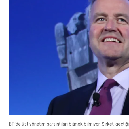
BP’de üst yönetim sarsıntıları bitmek bilmiyor. Şirket, geçti