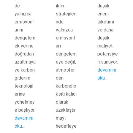
de
iklim
düşük
yalnızca
stratejileri
enerji
emisyonl
nde
tüketimi
arını
yalnızca
ve daha
dengelem
emisyonl
düşük
ek yerine
arı
maliyet
doğrudan
dengelem
potansiye
azaltmaya
eye değil,
li sunuyor.
ve karbon
atmosfer
devamını
giderim
den
oku...
teknolojil
karbondio
erine
ksiti kalıcı
yönelmey
olarak
e başlıyor.
uzaklaştır
devamını
mayı
oku...
hedefleye