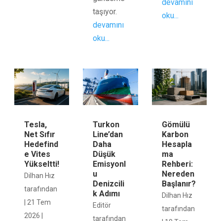
devamını
taşıyor.
oku...
devamını
oku...
Tesla,
Gömülü
Turkon
Net Sıfır
Karbon
Line’dan
Hedefind
Hesapla
Daha
e Vites
ma
Düşük
Yükseltti!
Rehberi:
Emisyonl
Nereden
u
Dilhan Hız
Başlanır?
Denizcili
tarafından
k Adımı
Dilhan Hız
|
21 Tem
Editör
tarafından
2026
|
tarafından