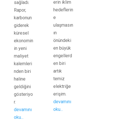
erin iklim
sağladı.
hedeflerin
Rapor,
e
karbonun
ulaşmasın
giderek
ın
küresel
önündeki
ekonomin
en büyük
in yeni
engellerd
maliyet
en biri
kalemleri
artık
nden biri
temiz
haline
elektriğe
geldiğini
erişim.
gösteriyo
devamını
r.
oku...
devamını
oku...