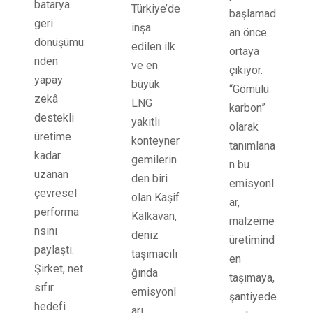
batarya
Türkiye’de
başlamad
geri
inşa
an önce
dönüşümü
edilen ilk
ortaya
nden
ve en
çıkıyor.
yapay
büyük
“Gömülü
zekâ
LNG
karbon”
destekli
yakıtlı
olarak
üretime
konteyner
tanımlana
kadar
gemilerin
n bu
uzanan
den biri
emisyonl
çevresel
olan Kaşif
ar,
performa
Kalkavan,
malzeme
nsını
deniz
üretimind
paylaştı.
taşımacılı
en
Şirket, net
ğında
taşımaya,
sıfır
emisyonl
şantiyede
hedefi
arı