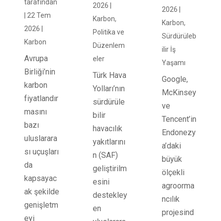
tarafından
2026
|
2026
|
|
22 Tem
Karbon
,
Karbon
,
2026
|
Politika ve
Sürdürüleb
Karbon
Düzenlem
ilir İş
Avrupa
eler
Yaşamı
Birliği’nin
Türk Hava
Google,
karbon
Yolları’nın
McKinsey
fiyatlandır
sürdürüle
ve
masını
bilir
Tencent’in
bazı
havacılık
Endonezy
uluslarara
yakıtlarını
a’daki
sı uçuşları
n (SAF)
büyük
da
geliştirilm
ölçekli
kapsayac
esini
agroorma
ak şekilde
destekley
ncılık
genişletm
en
projesind
eyi