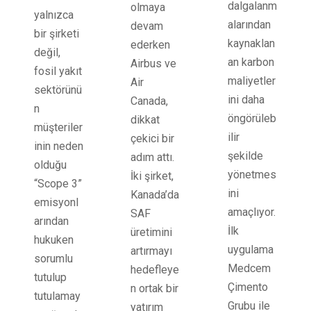
dalgalanm
olmaya
yalnızca
alarından
devam
bir şirketi
kaynaklan
ederken
değil,
an karbon
Airbus ve
fosil yakıt
maliyetler
Air
sektörünü
ini daha
Canada,
n
öngörüleb
dikkat
müşteriler
ilir
çekici bir
inin neden
şekilde
adım attı.
olduğu
yönetmes
İki şirket,
“Scope 3”
ini
Kanada’da
emisyonl
amaçlıyor.
SAF
arından
İlk
üretimini
hukuken
uygulama
artırmayı
sorumlu
Medcem
hedefleye
tutulup
Çimento
n ortak bir
tutulamay
Grubu ile
yatırım