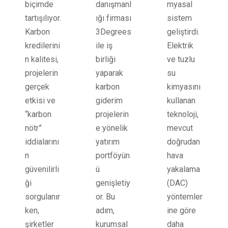
biçimde
danışmanl
myasal
tartışılıyor.
ığı firması
sistem
Karbon
3Degrees
geliştirdi.
kredilerini
ile iş
Elektrik
n kalitesi,
birliği
ve tuzlu
projelerin
yaparak
su
gerçek
karbon
kimyasını
etkisi ve
giderim
kullanan
“karbon
projelerin
teknoloji,
nötr”
e yönelik
mevcut
iddialarını
yatırım
doğrudan
n
portföyün
hava
güvenilirli
ü
yakalama
ği
genişletiy
(DAC)
sorgulanır
or. Bu
yöntemler
ken,
adım,
ine göre
şirketler
kurumsal
daha