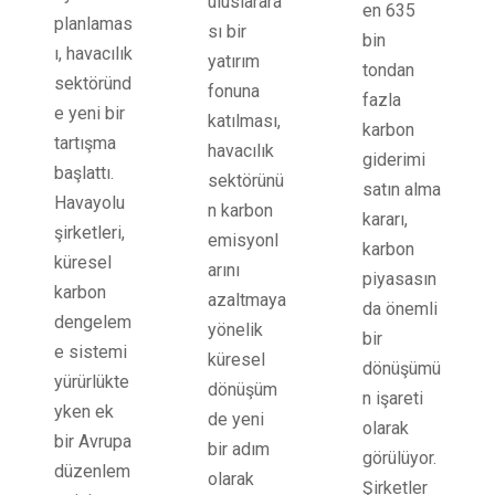
uluslarara
en 635
planlamas
sı bir
bin
ı, havacılık
yatırım
tondan
sektöründ
fonuna
fazla
e yeni bir
katılması,
karbon
tartışma
havacılık
giderimi
başlattı.
sektörünü
satın alma
Havayolu
n karbon
kararı,
şirketleri,
emisyonl
karbon
küresel
arını
piyasasın
karbon
azaltmaya
da önemli
dengelem
yönelik
bir
e sistemi
küresel
dönüşümü
yürürlükte
dönüşüm
n işareti
yken ek
de yeni
olarak
bir Avrupa
bir adım
görülüyor.
düzenlem
olarak
Şirketler