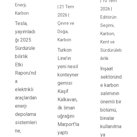
|
10 Tem
Enerji
,
|
21 Tem
2026
|
Karbon
2026
|
Editörün
Tesla,
Çevre ve
Seçimi
,
yayımladı
Doğa
,
Karbon
,
ğı 2025
Karbon
Kent ve
Sürdürüle
Turkon
Sürdürüleb
bilirlik
Line’ın
ilirlik
Etki
yeni nesil
İnşaat
Raporu’nd
konteyner
sektöründ
a
gemisi
e karbon
elektrikli
Kaşif
salımının
araçlardan
Kalkavan,
önemli bir
enerji
ilk liman
bölümü,
depolama
uğrağını
binalar
sistemleri
Marport’ta
kullanılma
ne,
yaptı.
ya