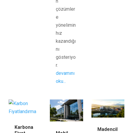
n
çözümler
e
yönelimin
hız
kazandığı
nı
gösteriyo
r.
devamını
oku...
Karbona
Madencil