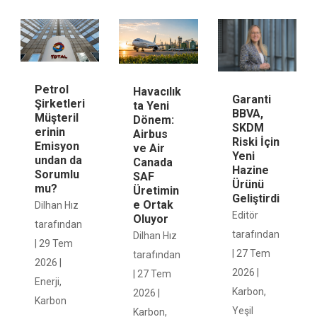
Petrol
Havacılık
Garanti
Şirketleri
ta Yeni
BBVA,
Müşteril
Dönem:
SKDM
erinin
Airbus
Riski İçin
Emisyon
ve Air
Yeni
undan da
Canada
Hazine
Sorumlu
SAF
Ürünü
mu?
Üretimin
Geliştirdi
e Ortak
Dilhan Hız
Editör
Oluyor
tarafından
tarafından
Dilhan Hız
|
29 Tem
|
27 Tem
tarafından
2026
|
2026
|
|
27 Tem
Enerji
,
Karbon
,
2026
|
Karbon
Yeşil
Karbon
,