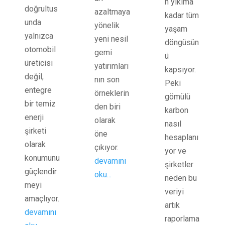
n yıkıma
doğrultus
azaltmaya
kadar tüm
unda
yönelik
yaşam
yalnızca
yeni nesil
döngüsün
otomobil
gemi
ü
üreticisi
yatırımları
kapsıyor.
değil,
nın son
Peki
entegre
örneklerin
gömülü
bir temiz
den biri
karbon
enerji
olarak
nasıl
şirketi
öne
hesaplanı
olarak
çıkıyor.
yor ve
konumunu
devamını
şirketler
güçlendir
oku...
neden bu
meyi
veriyi
amaçlıyor.
artık
devamını
raporlama