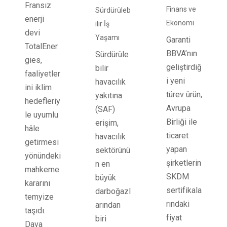
Fransız
Finans ve
Sürdürüleb
enerji
Ekonomi
ilir İş
devi
Yaşamı
Garanti
TotalEner
BBVA’nın
Sürdürüle
gies,
geliştirdiğ
bilir
faaliyetler
i yeni
havacılık
ini iklim
türev ürün,
yakıtına
hedefleriy
Avrupa
(SAF)
le uyumlu
Birliği ile
erişim,
hâle
ticaret
havacılık
getirmesi
yapan
sektörünü
yönündeki
şirketlerin
n en
mahkeme
SKDM
büyük
kararını
sertifikala
darboğazl
temyize
rındaki
arından
taşıdı.
fiyat
biri
Dava