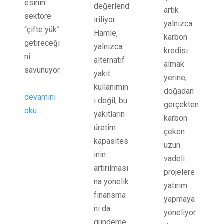
esinin
değerlend
artık
sektöre
iriliyor.
yalnızca
“çifte yük”
Hamle,
karbon
getireceği
yalnızca
kredisi
ni
alternatif
almak
savunuyor
yakıt
yerine,
.
kullanımın
doğadan
devamını
ı değil, bu
gerçekten
oku...
yakıtların
karbon
üretim
çeken
kapasites
uzun
inin
vadeli
artırılması
projelere
na yönelik
yatırım
finansma
yapmaya
nı da
yöneliyor.
gündeme