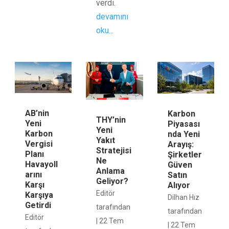
verdi.
devamını
oku...
AB’nin
Karbon
THY’nin
Yeni
Piyasası
Yeni
Karbon
nda Yeni
Yakıt
Vergisi
Arayış:
Stratejisi
Planı
Şirketler
Ne
Havayoll
Güven
Anlama
arını
Satın
Geliyor?
Karşı
Alıyor
Editör
Karşıya
Dilhan Hız
Getirdi
tarafından
tarafından
Editör
|
22 Tem
|
22 Tem