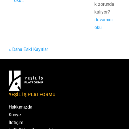
oku...
k zorunda
kalıyor?
devamını
oku...
« Daha Eski Kayıtlar
YEŞİL İŞ PLATFORMU
Hakkımızda
Künye
İletişim