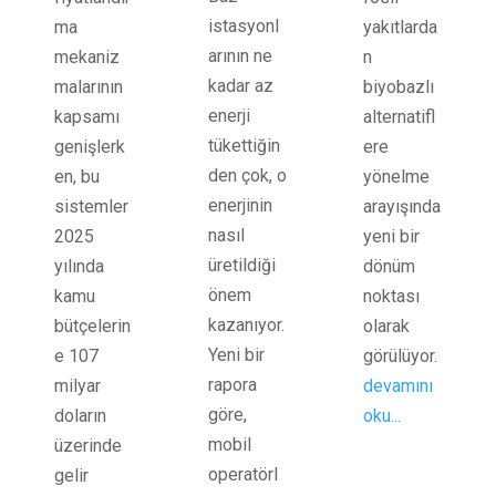
istasyonl
ma
yakıtlarda
arının ne
mekaniz
n
kadar az
malarının
biyobazlı
enerji
kapsamı
alternatifl
tükettiğin
genişlerk
ere
den çok, o
en, bu
yönelme
enerjinin
sistemler
arayışında
nasıl
2025
yeni bir
üretildiği
yılında
dönüm
önem
kamu
noktası
kazanıyor.
bütçelerin
olarak
Yeni bir
e 107
görülüyor.
rapora
milyar
devamını
göre,
doların
oku...
mobil
üzerinde
operatörl
gelir