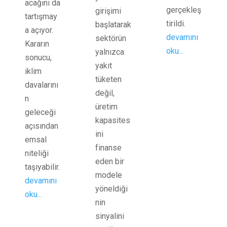
acağını da
gerçekleş
girişimi
tartışmay
tirildi.
başlatarak
a açıyor.
devamını
sektörün
Kararın
oku...
yalnızca
sonucu,
yakıt
iklim
tüketen
davalarını
değil,
n
üretim
geleceği
kapasites
açısından
ini
emsal
finanse
niteliği
eden bir
taşıyabilir.
modele
devamını
yöneldiği
oku...
nin
sinyalini