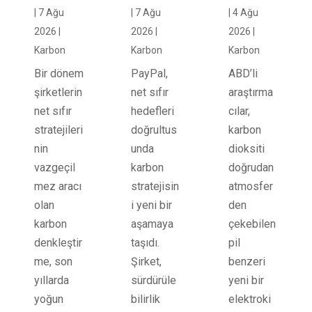
|
7 Ağu
|
7 Ağu
|
4 Ağu
2026
|
2026
|
2026
|
Karbon
Karbon
Karbon
Bir dönem
PayPal,
ABD’li
şirketlerin
net sıfır
araştırma
net sıfır
hedefleri
cılar,
stratejileri
doğrultus
karbon
nin
unda
dioksiti
vazgeçil
karbon
doğrudan
mez aracı
stratejisin
atmosfer
olan
i yeni bir
den
karbon
aşamaya
çekebilen
denkleştir
taşıdı.
pil
me, son
Şirket,
benzeri
yıllarda
sürdürüle
yeni bir
yoğun
bilirlik
elektroki