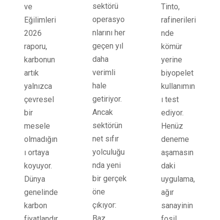
sektörü
ve
Tinto,
operasyo
Eğilimleri
rafinerileri
nlarını her
2026
nde
geçen yıl
raporu,
kömür
daha
karbonun
yerine
verimli
artık
biyopelet
hale
yalnızca
kullanımın
getiriyor.
çevresel
ı test
Ancak
bir
ediyor.
sektörün
mesele
Henüz
net sıfır
olmadığın
deneme
yolculuğu
ı ortaya
aşamasın
nda yeni
koyuyor.
daki
bir gerçek
Dünya
uygulama,
öne
genelinde
ağır
çıkıyor:
karbon
sanayinin
Baz
fiyatlandır
fosil