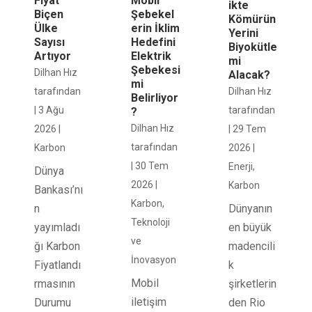
Fiyat
Mobil
ikte
Biçen
Şebekel
Kömürün
Ülke
erin İklim
Yerini
Sayısı
Hedefini
Biyokütle
Artıyor
Elektrik
mi
Şebekesi
Dilhan Hız
Alacak?
mi
tarafından
Dilhan Hız
Belirliyor
|
3 Ağu
tarafından
?
Dilhan Hız
2026
|
|
29 Tem
tarafından
Karbon
2026
|
|
30 Tem
Enerji
,
Dünya
2026
|
Karbon
Bankası’nı
Karbon
,
n
Dünyanın
Teknoloji
yayımladı
en büyük
ve
ğı Karbon
madencili
İnovasyon
Fiyatlandı
k
Mobil
rmasının
şirketlerin
iletişim
Durumu
den Rio