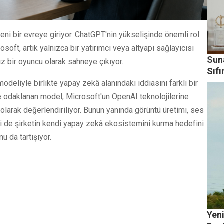
yeni bir evreye giriyor. ChatGPT'nin yükselişinde önemli rol
oft, artık yalnızca bir yatırımcı veya altyapı sağlayıcısı
Suna
ız bir oyuncu olarak sahneye çıkıyor.
Sıfı
odeliyle birlikte yapay zekâ alanındaki iddiasını farklı bir
ne odaklanan model, Microsoft'un OpenAI teknolojilerine
 olarak değerlendiriliyor. Bunun yanında görüntü üretimi, ses
ri de şirketin kendi yapay zekâ ekosistemini kurma hedefini
u da tartışıyor.
Yen