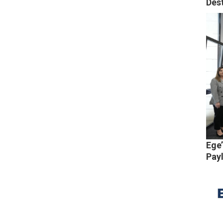
Des
Ege’
Pay