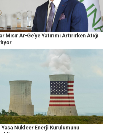
r Mısır Ar-Ge’ye Yatırımı Artırırken Atığı
rlıyor
i Yasa Nükleer Enerji Kurulumunu