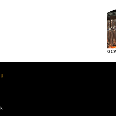
GCA
MU
uk