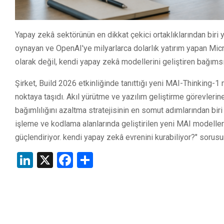
Yapay zekâ sektörünün en dikkat çekici ortaklıklarından biri 
oynayan ve OpenAI'ye milyarlarca dolarlık yatırım yapan Micros
olarak değil, kendi yapay zekâ modellerini geliştiren bağıms
Şirket, Build 2026 etkinliğinde tanıttığı yeni MAI-Thinking-1 m
noktaya taşıdı. Akıl yürütme ve yazılım geliştirme görevleri
bağımlılığını azaltma stratejisinin en somut adımlarından biri
işleme ve kodlama alanlarında geliştirilen yeni MAI modelle
güçlendiriyor. kendi yapay zekâ evrenini kurabiliyor?" sorusun
LinkedIn
X
Facebook
Share