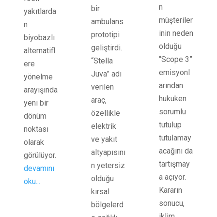
n
bir
yakıtlarda
müşteriler
ambulans
n
inin neden
prototipi
biyobazlı
olduğu
geliştirdi.
alternatifl
“Scope 3”
“Stella
ere
emisyonl
Juva” adı
yönelme
arından
verilen
arayışında
hukuken
araç,
yeni bir
sorumlu
özellikle
dönüm
tutulup
elektrik
noktası
tutulamay
ve yakıt
olarak
acağını da
altyapısını
görülüyor.
tartışmay
n yetersiz
devamını
a açıyor.
olduğu
oku...
Kararın
kırsal
sonucu,
bölgelerd
iklim