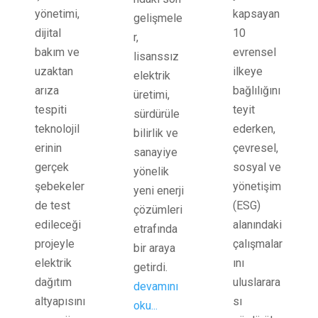
kapsayan
yönetimi,
gelişmele
10
dijital
r,
evrensel
bakım ve
lisanssız
ilkeye
uzaktan
elektrik
bağlılığını
arıza
üretimi,
teyit
tespiti
sürdürüle
ederken,
teknolojil
bilirlik ve
çevresel,
erinin
sanayiye
sosyal ve
gerçek
yönelik
yönetişim
şebekeler
yeni enerji
(ESG)
de test
çözümleri
alanındaki
edileceği
etrafında
çalışmalar
projeyle
bir araya
ını
elektrik
getirdi.
uluslarara
dağıtım
devamını
sı
altyapısını
oku...