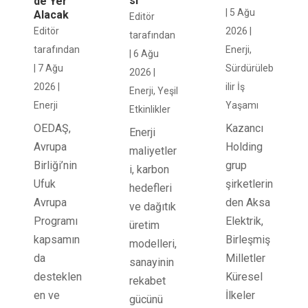
sı
de Yer
|
5 Ağu
Alacak
Editör
2026
|
Editör
tarafından
Enerji
,
tarafından
|
6 Ağu
Sürdürüleb
|
7 Ağu
2026
|
ilir İş
2026
|
Enerji
,
Yeşil
Yaşamı
Enerji
Etkinlikler
Kazancı
OEDAŞ,
Enerji
Holding
Avrupa
maliyetler
grup
Birliği’nin
i, karbon
şirketlerin
Ufuk
hedefleri
den Aksa
Avrupa
ve dağıtık
Elektrik,
Programı
üretim
Birleşmiş
kapsamın
modelleri,
Milletler
da
sanayinin
Küresel
desteklen
rekabet
İlkeler
en ve
gücünü