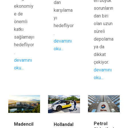
en büyük
dan
ekonomiy
sorunların
karşılama
e de
dan biri
yı
önemli
olan uzun
hedefliyor
katkı
süreli
.
sağlamayı
depolama
devamını
hedefliyor
ya da
oku...
.
dikkat
devamını
çekiyor.
oku...
devamını
oku...
Petrol
Madencil
Hollandal