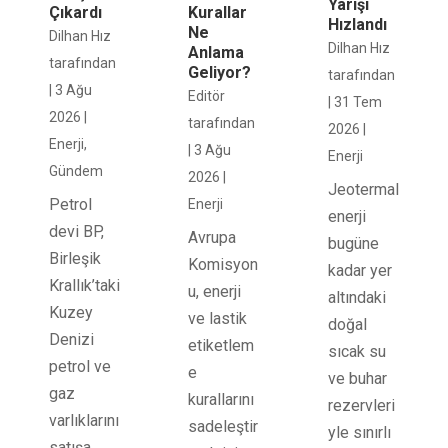
Yarışı
Çıkardı
Kurallar
Hızlandı
Ne
Dilhan Hız
Dilhan Hız
Anlama
tarafından
Geliyor?
tarafından
|
3 Ağu
Editör
|
31 Tem
2026
|
tarafından
2026
|
Enerji
,
|
3 Ağu
Enerji
Gündem
2026
|
Jeotermal
Petrol
Enerji
enerji
devi BP,
Avrupa
bugüne
Birleşik
Komisyon
kadar yer
Krallık’taki
u, enerji
altındaki
Kuzey
ve lastik
doğal
Denizi
etiketlem
sıcak su
petrol ve
e
ve buhar
gaz
kurallarını
rezervleri
varlıklarını
sadeleştir
yle sınırlı
satışa