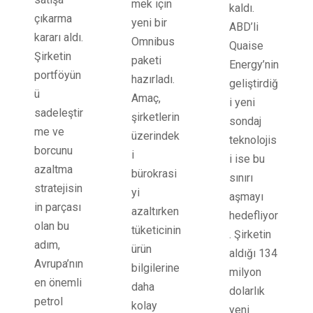
mek için
kaldı.
çıkarma
yeni bir
ABD’li
kararı aldı.
Omnibus
Quaise
Şirketin
paketi
Energy’nin
portföyün
hazırladı.
geliştirdiğ
ü
Amaç,
i yeni
sadeleştir
şirketlerin
sondaj
me ve
üzerindek
teknolojis
borcunu
i
i ise bu
azaltma
bürokrasi
sınırı
stratejisin
yi
aşmayı
in parçası
azaltırken
hedefliyor
olan bu
tüketicinin
. Şirketin
adım,
ürün
aldığı 134
Avrupa’nın
bilgilerine
milyon
en önemli
daha
dolarlık
petrol
kolay
yeni