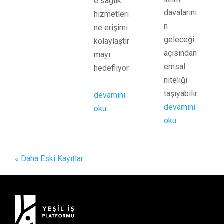
e sağlık
davalarını
hizmetleri
n
ne erişimi
geleceği
kolaylaştır
açısından
mayı
emsal
hedefliyor
niteliği
.
taşıyabilir.
devamını
devamını
oku...
oku...
« Daha Eski Kayıtlar