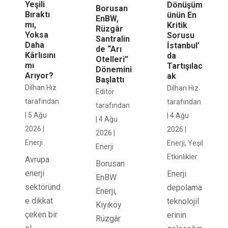
Yeşili
Dönüşüm
Borusan
Bıraktı
ünün En
EnBW,
mı,
Kritik
Rüzgâr
Yoksa
Sorusu
Santralin
Daha
İstanbul’
de “Arı
Kârlısını
da
Otelleri”
mı
Tartışılac
Dönemini
Arıyor?
ak
Başlattı
Dilhan Hız
Dilhan Hız
Editör
tarafından
tarafından
tarafından
|
5 Ağu
|
4 Ağu
|
4 Ağu
2026
|
2026
|
2026
|
Enerji
Enerji
,
Yeşil
Enerji
Etkinlikler
Avrupa
Borusan
enerji
Enerji
EnBW
sektöründ
depolama
Enerji,
e dikkat
teknolojil
Kıyıköy
çeken bir
erinin
Rüzgâr