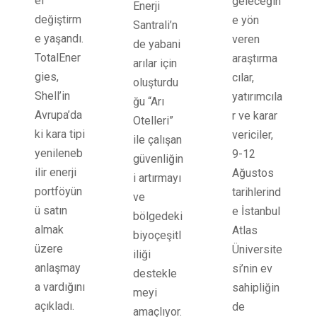
el
geleceğin
Enerji
değiştirm
e yön
Santrali’n
e yaşandı.
veren
de yabani
TotalEner
araştırma
arılar için
gies,
cılar,
oluşturdu
Shell’in
yatırımcıla
ğu “Arı
Avrupa’da
r ve karar
Otelleri”
ki kara tipi
vericiler,
ile çalışan
yenileneb
9-12
güvenliğin
ilir enerji
Ağustos
i artırmayı
portföyün
tarihlerind
ve
ü satın
e İstanbul
bölgedeki
almak
Atlas
biyoçeşitl
üzere
Üniversite
iliği
anlaşmay
si’nin ev
destekle
a vardığını
sahipliğin
meyi
açıkladı.
de
amaçlıyor.