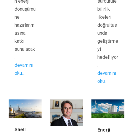
sürdürüle
n enerji
bilirlik
dönüşümü
ilkeleri
ne
doğrultus
hazırlanm
unda
asına
geliştirme
katkı
yi
sunulacak
hedefliyor
.
.
devamını
devamını
oku...
oku...
Shell
Enerji