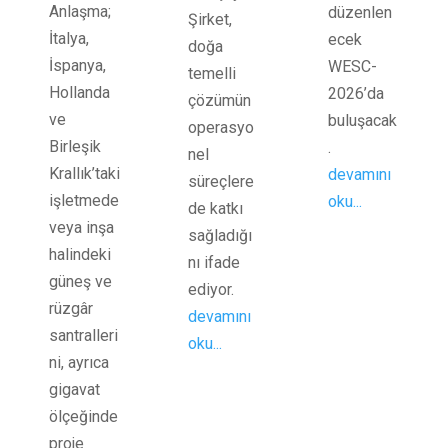
Anlaşma;
düzenlen
Şirket,
İtalya,
ecek
doğa
İspanya,
WESC-
temelli
Hollanda
2026’da
çözümün
ve
buluşacak
operasyo
Birleşik
.
nel
Krallık’taki
devamını
süreçlere
işletmede
oku...
de katkı
veya inşa
sağladığı
halindeki
nı ifade
güneş ve
ediyor.
rüzgâr
devamını
santralleri
oku...
ni, ayrıca
gigavat
ölçeğinde
proje