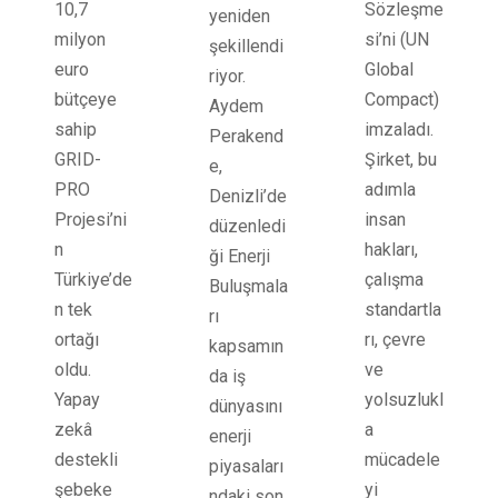
Sözleşme
10,7
yeniden
si’ni (UN
milyon
şekillendi
Global
euro
riyor.
Compact)
bütçeye
Aydem
imzaladı.
sahip
Perakend
Şirket, bu
GRID-
e,
adımla
PRO
Denizli’de
insan
Projesi’ni
düzenledi
hakları,
n
ği Enerji
çalışma
Türkiye’de
Buluşmala
standartla
n tek
rı
rı, çevre
ortağı
kapsamın
ve
oldu.
da iş
yolsuzlukl
Yapay
dünyasını
a
zekâ
enerji
mücadele
destekli
piyasaları
yi
şebeke
ndaki son