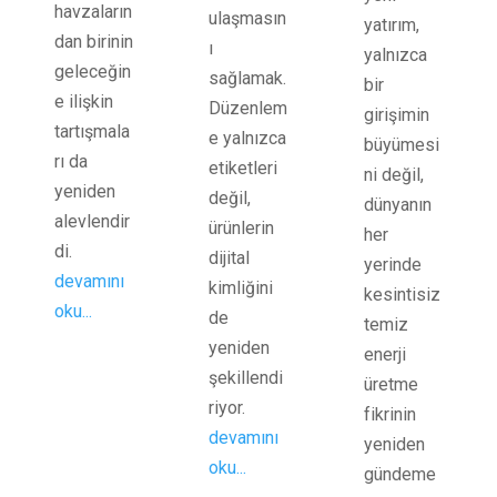
havzaların
ulaşmasın
yatırım,
dan birinin
ı
yalnızca
geleceğin
sağlamak.
bir
e ilişkin
Düzenlem
girişimin
tartışmala
e yalnızca
büyümesi
rı da
etiketleri
ni değil,
yeniden
değil,
dünyanın
alevlendir
ürünlerin
her
di.
dijital
yerinde
devamını
kimliğini
kesintisiz
oku...
de
temiz
yeniden
enerji
şekillendi
üretme
riyor.
fikrinin
devamını
yeniden
oku...
gündeme