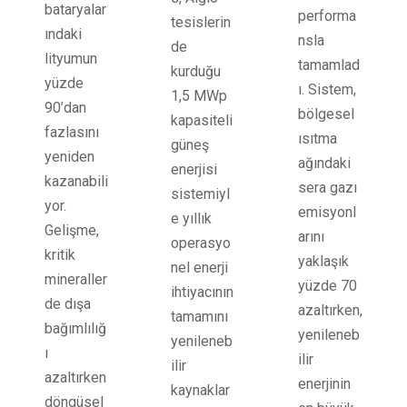
bataryalar
performa
tesislerin
ındaki
nsla
de
lityumun
tamamlad
kurduğu
yüzde
ı. Sistem,
1,5 MWp
90’dan
bölgesel
kapasiteli
fazlasını
ısıtma
güneş
yeniden
ağındaki
enerjisi
kazanabili
sera gazı
sistemiyl
yor.
emisyonl
e yıllık
Gelişme,
arını
operasyo
kritik
yaklaşık
nel enerji
mineraller
yüzde 70
ihtiyacının
de dışa
azaltırken,
tamamını
bağımlılığ
yenileneb
yenileneb
ı
ilir
ilir
azaltırken
enerjinin
kaynaklar
döngüsel