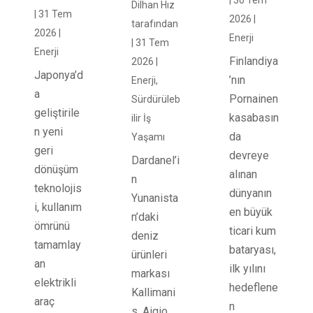
|
30 Tem
Dilhan Hız
|
31 Tem
2026
|
tarafından
2026
|
Enerji
|
31 Tem
Enerji
Finlandiya
2026
|
Japonya’d
’nın
Enerji
,
a
Pornainen
Sürdürüleb
geliştirile
kasabasın
ilir İş
n yeni
da
Yaşamı
geri
devreye
Dardanel’i
dönüşüm
alınan
n
teknolojis
dünyanın
Yunanista
i, kullanım
en büyük
n’daki
ömrünü
ticari kum
deniz
tamamlay
bataryası,
ürünleri
an
ilk yılını
markası
elektrikli
hedeflene
Kallimani
araç
n
s, Aigio