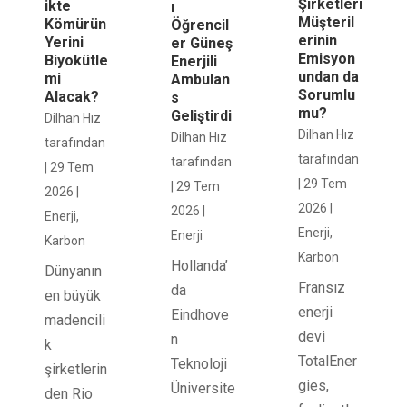
Şirketleri
ikte
ı
Müşteril
Kömürün
Öğrencil
erinin
Yerini
er Güneş
Emisyon
Biyokütle
Enerjili
undan da
mi
Ambulan
Sorumlu
Alacak?
s
mu?
Geliştirdi
Dilhan Hız
Dilhan Hız
Dilhan Hız
tarafından
tarafından
tarafından
|
29 Tem
|
29 Tem
|
29 Tem
2026
|
2026
|
2026
|
Enerji
,
Enerji
,
Enerji
Karbon
Karbon
Hollanda’
Dünyanın
Fransız
da
en büyük
enerji
Eindhove
madencili
devi
n
k
TotalEner
Teknoloji
şirketlerin
gies,
Üniversite
den Rio