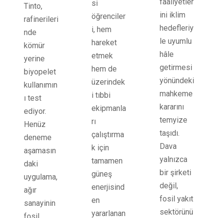
faaliyetler
si
Tinto,
ini iklim
öğrenciler
rafinerileri
hedefleriy
i, hem
nde
le uyumlu
hareket
kömür
hâle
etmek
yerine
getirmesi
hem de
biyopelet
yönündeki
üzerindek
kullanımın
mahkeme
i tıbbi
ı test
kararını
ekipmanla
ediyor.
temyize
rı
Henüz
taşıdı.
çalıştırma
deneme
Dava
k için
aşamasın
yalnızca
tamamen
daki
bir şirketi
güneş
uygulama,
değil,
enerjisind
ağır
fosil yakıt
en
sanayinin
sektörünü
yararlanan
fosil