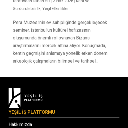
tarafından
Dilhan Hız
|
3 Haz 2026
|
Kent ve
Sürdürülebilirlik
,
Yeşil Etkinlikler
Pera Müzesi’nin ev sahipliğinde gerçekleşecek
seminer, İstanbul’un kültürel hafızasının
oluşumunda önemli rol oynayan Bizans
araştırmalarını mercek altına alıyor. Konuşmada,
kentin geçmişini anlamaya yönelik erken dönem
arkeolojik çalışmaların bilimsel ve tarihsel...
YEŞİL İŞ PLATFORMU
Hakkımızda