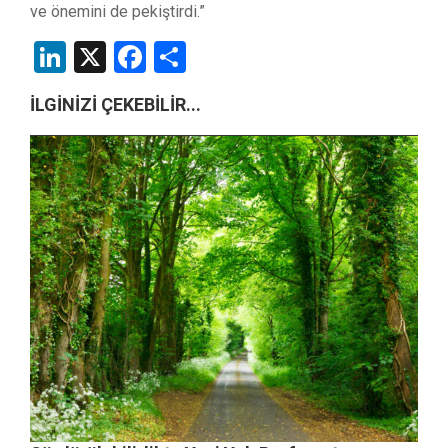
ve önemini de pekiştirdi.”
LinkedIn
X
Facebook
Share
İLGİNİZİ ÇEKEBİLİR...