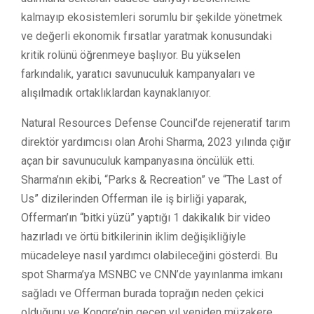
kalmayıp ekosistemleri sorumlu bir şekilde yönetmek
ve değerli ekonomik fırsatlar yaratmak konusundaki
kritik rolünü öğrenmeye başlıyor. Bu yükselen
farkındalık, yaratıcı savunuculuk kampanyaları ve
alışılmadık ortaklıklardan kaynaklanıyor.
Natural Resources Defense Council’de rejeneratif tarım
direktör yardımcısı olan Arohi Sharma, 2023 yılında çığır
açan bir savunuculuk kampanyasına öncülük etti.
Sharma’nın ekibi, “Parks & Recreation” ve “The Last of
Us” dizilerinden Offerman ile iş birliği yaparak,
Offerman’ın “bitki yüzü” yaptığı 1 dakikalık bir video
hazırladı ve örtü bitkilerinin iklim değişikliğiyle
mücadeleye nasıl yardımcı olabileceğini gösterdi. Bu
spot Sharma’ya MSNBC ve CNN’de yayınlanma imkanı
sağladı ve Offerman burada toprağın neden çekici
olduğunu ve Kongre’nin geçen yıl yeniden müzakere