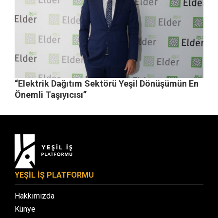
“Elektrik Dağıtım Sektörü Yeşil Dönüşümün En
Önemli Taşıyıcısı”
YEŞİL İŞ PLATFORMU
Hakkımızda
Künye