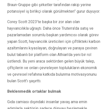
Braun-Gruppe gibi şirketler tarafından rakip yerine
potansiyel iş birlikçi olarak görülmekten” gurur duyuyor.
Corey Scott 2023’te başka bir zor alan olan
hayvancılıkla uğraştı. Daha önce Truterra’da satış ve
pazarlamadan sorumlu başkan yardımcısı olarak görev
yapan Scott, hayvancılık üreticileri için çiftlikteki karbon
azaltımlarını kıyaslayan, doğrulayan ve paraya çeviren
bulut tabanlı bir platform olan Athian’da yeni bir rol
üstlendi. Bu yeni araca sektörden gelen büyük talep,
çiftçilerin ve onları çevreleyen toplulukların ekonomik
ve çevresel refahına katkıda bulunma motivasyonunu
bulan Scott’ı şaşırttı.
Beklenmedik ortaklar bulmak
Gıda camiası dışındaki insanlar yavaş ama emin
adımlarla sektörün sadece dünyayı beslemekle