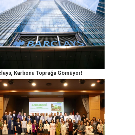
clays, Karbonu Toprağa Gömüyor!