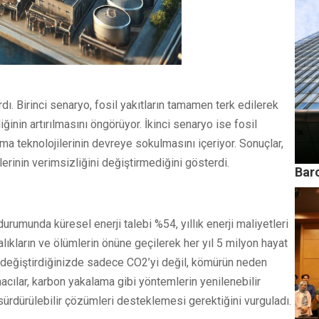
dı. Birinci senaryo, fosil yakıtların tamamen terk edilerek
iğinin artırılmasını öngörüyor. İkinci senaryo ise fosil
ma teknolojilerinin devreye sokulmasını içeriyor. Sonuçlar,
rinin verimsizliğini değiştirmediğini gösterdi.
Bar
rumunda küresel enerji talebi %54, yıllık enerji maliyetleri
talıkların ve ölümlerin önüne geçilerek her yıl 5 milyon hayat
yle değiştirdiğinizde sadece CO2’yi değil, kömürün neden
macılar, karbon yakalama gibi yöntemlerin yenilenebilir
a sürdürülebilir çözümleri desteklemesi gerektiğini vurguladı.