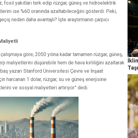
 fosil yakıtları terk edip rüzgar, güneş ve hidroelektrik
etlerini ise %60 oranında azaltabileceğini gösterdi. Peki,
geçiş neden daha avantajlı? İşte araştırmanın çarpıcı
aliyetli
çalışmaya göre, 2050 yılına kadar tamamen rüzgar, güneş,
İkli
i maliyetlerini düşürebilir hem de hava kirliliğini azaltarak
Taş
n baş yazarı Stanford Üniversitesi Çevre ve İnşaat
 harcanan 1 dolar, rüzgar, su ve güneş enerjisine
lerini ve sosyal maliyetleri artırıyor." dedi.