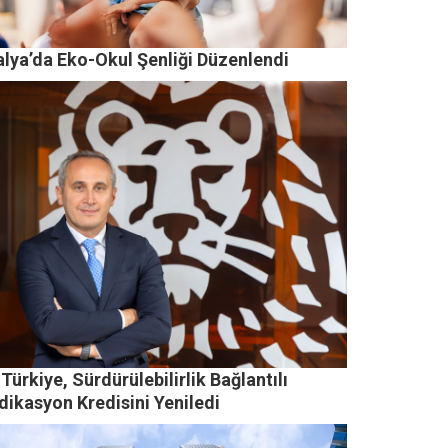
alya’da Eko-Okul Şenliği Düzenlendi
Türkiye, Sürdürülebilirlik Bağlantılı
dikasyon Kredisini Yeniledi