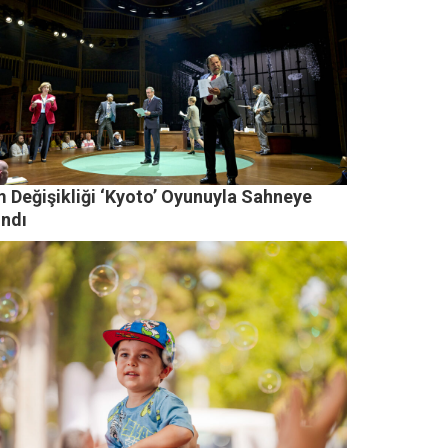
m Değişikliği ‘Kyoto’ Oyunuyla Sahneye
ındı