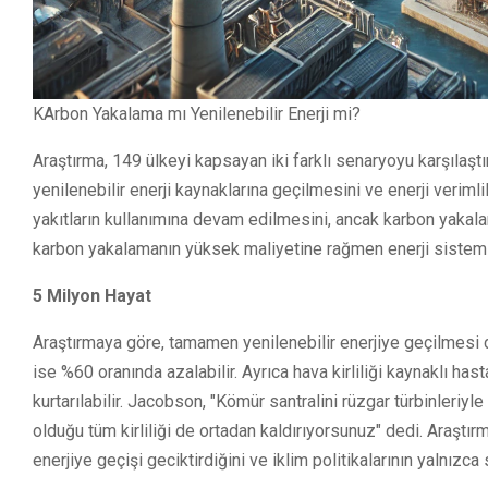
KArbon Yakalama mı Yenilenebilir Enerji mi?
Araştırma, 149 ülkeyi kapsayan iki farklı senaryoyu karşılaştır
yenilenebilir enerji kaynaklarına geçilmesini ve enerji verimlil
yakıtların kullanımına devam edilmesini, ancak karbon yakala
karbon yakalamanın yüksek maliyetine rağmen enerji sistemle
5 Milyon Hayat
Araştırmaya göre, tamamen yenilenebilir enerjiye geçilmesi du
ise %60 oranında azalabilir. Ayrıca hava kirliliği kaynaklı has
kurtarılabilir. Jacobson, "Kömür santralini rüzgar türbinleri
olduğu tüm kirliliği de ortadan kaldırıyorsunuz" dedi. Araştır
enerjiye geçişi geciktirdiğini ve iklim politikalarının yalnızc