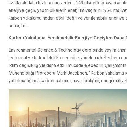
azaltarak daha hızlı sonuç veriyor. 149 ülkeyi kapsayan analiz,
enerjiye geçiş yapan ülkelerin enerji ihtiyaçlarını %54, maliy
karbon yakalama neden etkili değil ve yenilenebilir enerjiye 
sonuçları…
Karbon Yakalama, Yenilenebilir Enerjiye Geçişten Daha M
Environmental Science & Technology dergisinde yayımlanan 
jeotermal ve hidroelektrik enerjisine yönelen ülkeler hem enerj
iklim değişikliğiyle daha etkili mücadele edebilir. Çalışmanı
Mühendisliği Profesörü Mark Jacobson, "Karbon yakalama için
yatırılmadığında karbon salımını, hava kirliliğini, enerji maliyet