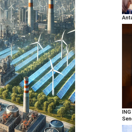
Ant
ING 
Sen