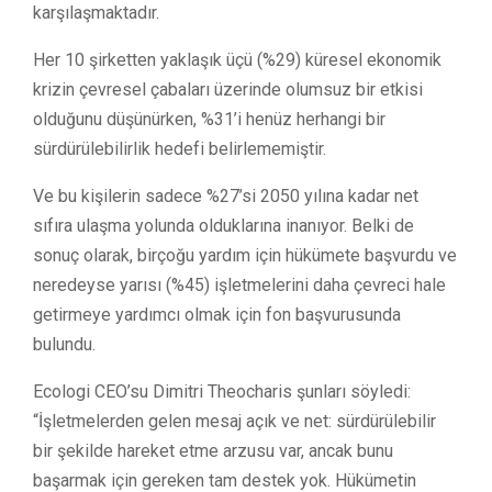
karşılaşmaktadır.
Her 10 şirketten yaklaşık üçü (%29) küresel ekonomik
krizin çevresel çabaları üzerinde olumsuz bir etkisi
olduğunu düşünürken, %31’i henüz herhangi bir
sürdürülebilirlik hedefi belirlememiştir.
Ve bu kişilerin sadece %27’si 2050 yılına kadar net
sıfıra ulaşma yolunda olduklarına inanıyor. Belki de
sonuç olarak, birçoğu yardım için hükümete başvurdu ve
neredeyse yarısı (%45) işletmelerini daha çevreci hale
getirmeye yardımcı olmak için fon başvurusunda
bulundu.
Ecologi CEO’su Dimitri Theocharis şunları söyledi:
“İşletmelerden gelen mesaj açık ve net: sürdürülebilir
bir şekilde hareket etme arzusu var, ancak bunu
başarmak için gereken tam destek yok. Hükümetin