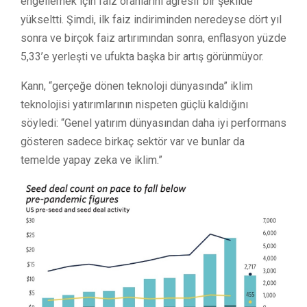
engellemek için faiz oranlarını agresif bir şekilde
yükseltti. Şimdi, ilk faiz indiriminden neredeyse dört yıl
sonra ve birçok faiz artırımından sonra, enflasyon yüzde
5,33’e yerleşti ve ufukta başka bir artış görünmüyor.
Kann, “gerçeğe dönen teknoloji dünyasında” iklim
teknolojisi yatırımlarının nispeten güçlü kaldığını
söyledi: “Genel yatırım dünyasından daha iyi performans
gösteren sadece birkaç sektör var ve bunlar da
temelde yapay zeka ve iklim.”