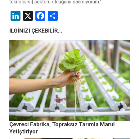
teknolojisi] sektörü olduğunu sanmıyorum.”
LinkedIn
X
Facebook
Share
İLGİNİZİ ÇEKEBİLİR...
Çevreci Fabrika, Topraksız Tarımla Marul
Yetiştiriyor