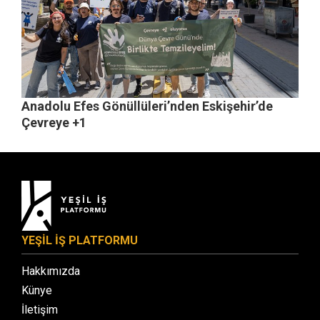
Anadolu Efes Gönüllüleri’nden Eskişehir’de
Çevreye +1
YEŞİL İŞ PLATFORMU
Hakkımızda
Künye
İletişim