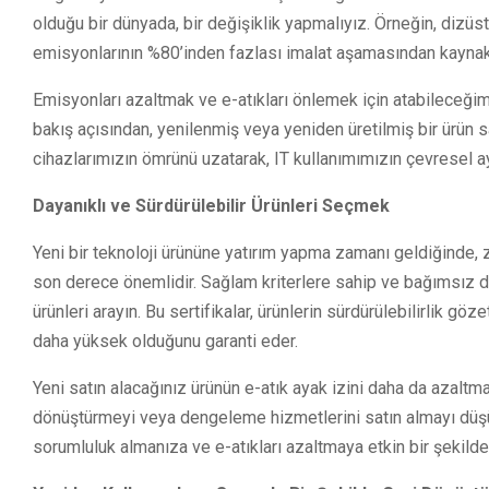
olduğu bir dünyada, bir değişiklik yapmalıyız. Örneğin, dizü
emisyonlarının %80’inden fazlası imalat aşamasından kaynakl
Emisyonları azaltmak ve e-atıkları önlemek için atabileceğimi
bakış açısından, yenilenmiş veya yeniden üretilmiş bir ürün sat
cihazlarımızın ömrünü uzatarak, IT kullanımımızın çevresel ay
Dayanıklı ve Sürdürülebilir Ürünleri Seçmek
Yeni bir teknoloji ürününe yatırım yapma zamanı geldiğinde,
son derece önemlidir. Sağlam kriterlere sahip ve bağımsız doğ
ürünleri arayın. Bu sertifikalar, ürünlerin sürdürülebilirlik g
daha yüksek olduğunu garanti eder.
Yeni satın alacağınız ürünün e-atık ayak izini daha da azaltma
dönüştürmeyi veya dengeleme hizmetlerini satın almayı düşün
sorumluluk almanıza ve e-atıkları azaltmaya etkin bir şekilde