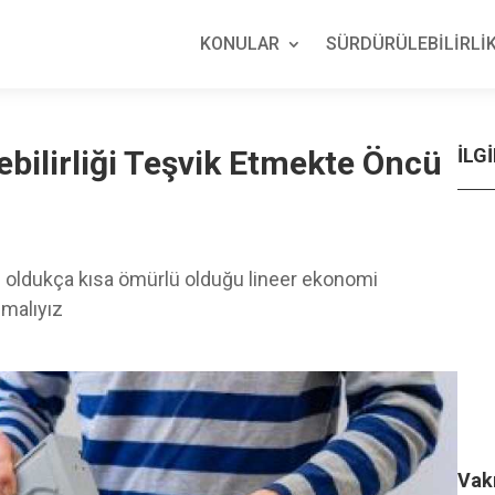
KONULAR
SÜRDÜRÜLEBİLİRLİK
ebilirliği Teşvik Etmekte Öncü
İLGİ
rin oldukça kısa ömürlü olduğu lineer ekonomi
pmalıyız
Vakı