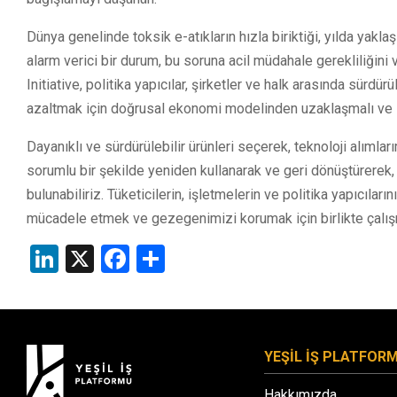
Dünya genelinde toksik e-atıkların hızla biriktiği, yılda yakl
alarm verici bir durum, bu soruna acil müdahale gerekliliğini
Initiative, politika yapıcılar, şirketler ve halk arasında sürdürül
azaltmak için doğrusal ekonomi modelinden uzaklaşmalı ve s
Dayanıklı ve sürdürülebilir ürünleri seçerek, teknoloji alıml
sorumlu bir şekilde yeniden kullanarak ve geri dönüştürerek,
bulunabiliriz. Tüketicilerin, işletmelerin ve politika yapıcılar
mücadele etmek ve gezegenimizi korumak için birlikte çalış
LinkedIn
X
Facebook
Share
YEŞİL İŞ PLATFOR
Hakkımızda