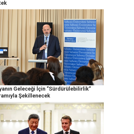
tek
anın Geleceği İçin “Sürdürülebilirlik”
ramıyla Şekillenecek