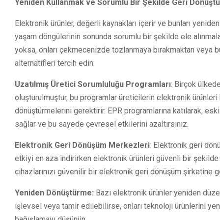
Yeniden Kullanmak ve Sorumlu Bir Şekilde Geri Dönüşt
Elektronik ürünler, değerli kaynakları içerir ve bunları yeni
yaşam döngülerinin sonunda sorumlu bir şekilde ele alınmaları 
yoksa, onları çekmecenizde tozlanmaya bırakmaktan veya bun
alternatifleri tercih edin:
Uzatılmış Üretici Sorumluluğu Programları
: Birçok ülked
oluşturulmuştur, bu programlar üreticilerin elektronik ürünler
dönüştürmelerini gerektirir. EPR programlarına katılarak, eski
sağlar ve bu sayede çevresel etkilerini azaltırsınız.
Elektronik Geri Dönüşüm Merkezleri
: Elektronik geri dö
etkiyi en aza indirirken elektronik ürünleri güvenli bir şek
cihazlarınızı güvenilir bir elektronik geri dönüşüm şirketine 
Yeniden Dönüştürme:
Bazı elektronik ürünler yeniden düzenle
işlevsel veya tamir edilebilirse, onları teknoloji ürünleri
bağışlamayı düşünün.