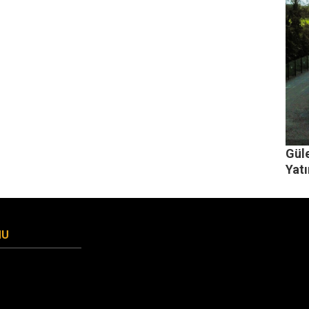
Gül
Yat
MU