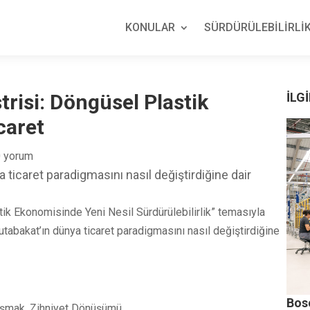
KONULAR
SÜRDÜRÜLEBİLİRLİK
trisi: Döngüsel Plastik
İLGİ
caret
 yorum
ticaret paradigmasını nasıl değiştirdiğine dair
ik Ekonomisinde Yeni Nesil Sürdürülebilirlik” temasıyla
abakat’ın dünya ticaret paradigmasını nasıl değiştirdiğine
Bos
aşmak, Zihniyet Dönüşümü.