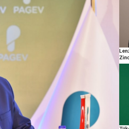
Lenz
Zinc
Tüke