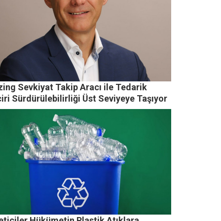
ing Sevkiyat Takip Aracı ile Tedarik
iri Sürdürülebilirliği Üst Seviyeye Taşıyor
ticiler Hükümetin Plastik Atıklara