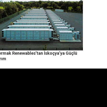
ermak Renewables’tan İskoçya’ya Güçlü
ırım