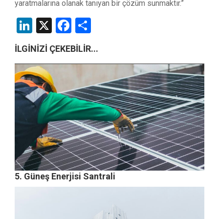
yaratmalarına olanak tanıyan bir çözüm sunmaktır.”
LinkedIn
X
Facebook
Share
İLGİNİZİ ÇEKEBİLİR...
5. Güneş Enerjisi Santrali