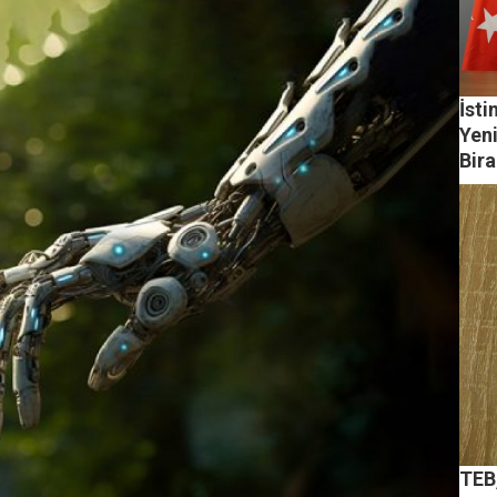
İsti
Yen
Bir
TEB