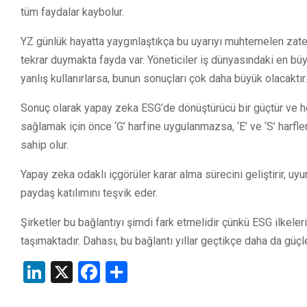
tüm faydalar kaybolur.
YZ günlük hayatta yaygınlaştıkça bu uyarıyı muhtemelen za
tekrar duymakta fayda var. Yöneticiler iş dünyasındaki en bü
yanlış kullanırlarsa, bunun sonuçları çok daha büyük olacaktır.
Sonuç olarak yapay zeka ESG’de dönüştürücü bir güçtür ve her 
sağlamak için önce ‘G’ harfine uygulanmazsa, ‘E’ ve ‘S’ harfl
sahip olur.
Yapay zeka odaklı içgörüler karar alma sürecini geliştirir, uyum
paydaş katılımını teşvik eder.
Şirketler bu bağlantıyı şimdi fark etmelidir çünkü ESG ilkel
taşımaktadır. Dahası, bu bağlantı yıllar geçtikçe daha da gü
LinkedIn
X
Facebook
Share