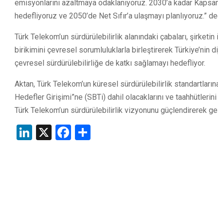
emisyonlarını azaltmaya odaklanıyoruz. 2030’a kadar Kaps
hedefliyoruz ve 2050’de Net Sıfır’a ulaşmayı planlıyoruz.” de
Türk Telekom’un sürdürülebilirlik alanındaki çabaları, şirketin 
birikimini çevresel sorumluluklarla birleştirerek Türkiye’nin
çevresel sürdürülebilirliğe de katkı sağlamayı hedefliyor.
Aktan, Türk Telekom’un küresel sürdürülebilirlik standartlar
Hedefler Girişimi”ne (SBTi) dahil olacaklarını ve taahhütlerini
Türk Telekom’un sürdürülebilirlik vizyonunu güçlendirerek gel
LinkedIn
X
Facebook
Share