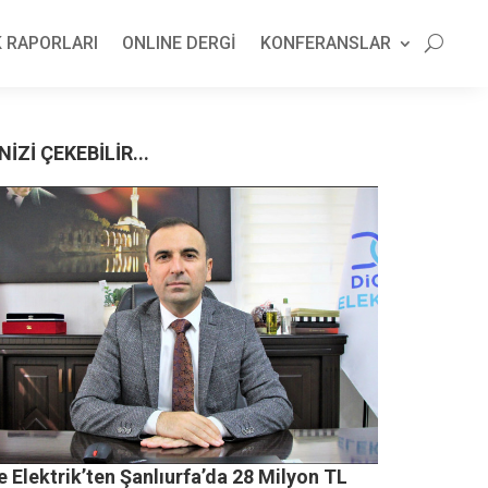
 RAPORLARI
ONLINE DERGİ
KONFERANSLAR
NİZİ ÇEKEBİLİR...
e Elektrik’ten Şanlıurfa’da 28 Milyon TL