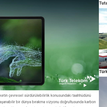
Tut
Tür
etin çevresel sürdürülebilirlik konusundaki taahhüdünü
yaşanabilir bir dünya bırakma vizyonu doğrultusunda karbon