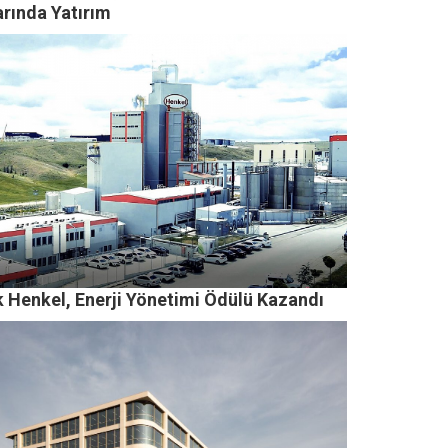
arında Yatırım
k Henkel, Enerji Yönetimi Ödülü Kazandı