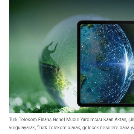
Türk Telekom Finans Genel Müdür Yardımcısı Kaan Aktan, şirk
vurgulayarak, “Türk Telekom olarak, gelecek nesillere daha 