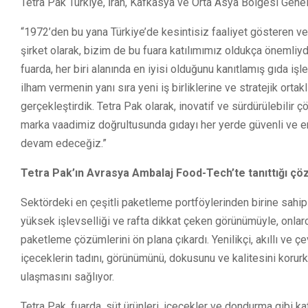
Tetra Pak Türkiye, İran, Kafkasya ve Orta Asya Bölgesi Gen
“1972’den bu yana Türkiye’de kesintisiz faaliyet gösteren v
şirket olarak, bizim de bu fuara katılımımız oldukça önemliyd
fuarda, her biri alanında en iyisi olduğunu kanıtlamış gıda
ilham vermenin yanı sıra yeni iş birliklerine ve stratejik orta
gerçekleştirdik. Tetra Pak olarak, inovatif ve sürdürülebilir 
marka vaadimiz doğrultusunda gıdayı her yerde güvenli ve er
devam edeceğiz.”
Tetra Pak’ın Avrasya Ambalaj Food-Tech’te tanıttığı çö
Sektördeki en çeşitli paketleme portföylerinden birine sahip 
yüksek işlevselliği ve rafta dikkat çeken görünümüyle, onlarca y
paketleme çözümlerini ön plana çıkardı. Yenilikçi, akıllı ve 
içeceklerin tadını, görünümünü, dokusunu ve kalitesini korur
ulaşmasını sağlıyor.
Tetra Pak, fuarda, süt ürünleri, içecekler ve dondurma gibi k