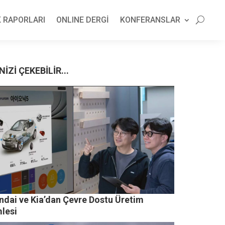
 RAPORLARI
ONLINE DERGİ
KONFERANSLAR
NİZİ ÇEKEBİLİR...
ndai ve Kia’dan Çevre Dostu Üretim
lesi