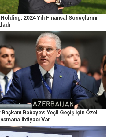
Holding, 2024 Yılı Finansal Sonuçlarını
kladı
 Başkanı Babayev: Yeşil Geçiş için Özel
ansmana İhtiyacı Var