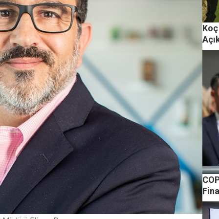
Koç 
Açı
COP
Fin