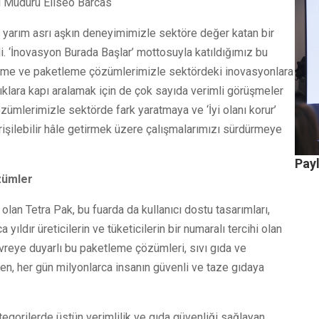
el Müdürü Eliseo Barcas
e yarım asrı aşkın deneyimimizle sektöre değer katan bir
i. ‘İnovasyon Burada Başlar’ mottosuyla katıldığımız bu
 işleme ve paketleme çözümlerimizle sektördeki inovasyonlara
klıklara kapı aralamak için de çok sayıda verimli görüşmeler
çözümlerimizle sektörde fark yaratmaya ve ‘İyi olanı korur’
işilebilir hâle getirmek üzere çalışmalarımızı sürdürmeye
Pay
zümler
olan Tetra Pak, bu fuarda da kullanıcı dostu tasarımları,
ıldır üreticilerin ve tüketicilerin bir numaralı tercihi olan
çevreye duyarlı bu paketleme çözümleri, sıvı gıda ve
ken, her gün milyonlarca insanın güvenli ve taze gıdaya
ategorilerde üstün verimlilik ve gıda güvenliği sağlayan