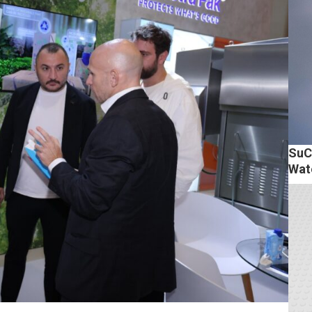
SuC
Wat