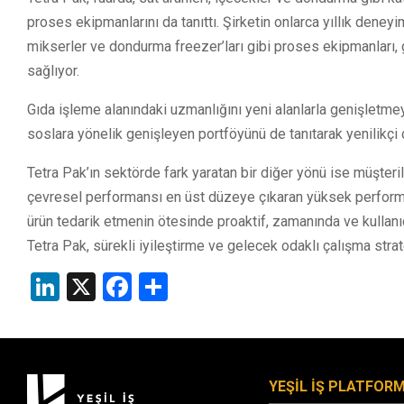
proses ekipmanlarını da tanıttı. Şirketin onlarca yıllık deney
mikserler ve dondurma freezer’ları gibi proses ekipmanları, g
sağlıyor.
Gıda işleme alanındaki uzmanlığını yeni alanlarla genişletme
soslara yönelik genişleyen portföyünü de tanıtarak yenilikçi
Tetra Pak’ın sektörde fark yaratan bir diğer yönü ise müşteri
çevresel performansı en üst düzeye çıkaran yüksek perform
ürün tedarik etmenin ötesinde proaktif, zamanında ve kullanıc
Tetra Pak, sürekli iyileştirme ve gelecek odaklı çalışma stra
LinkedIn
X
Facebook
Share
YEŞİL İŞ PLATFOR