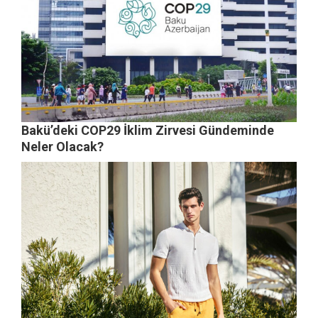
Bakü’deki COP29 İklim Zirvesi Gündeminde
Neler Olacak?