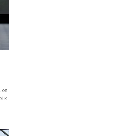
. on
elik