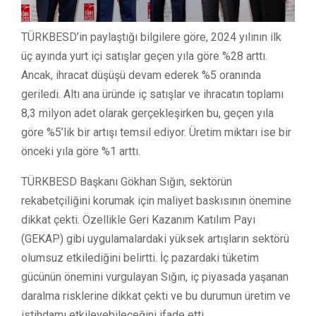
TÜRKBESD’in paylaştığı bilgilere göre, 2024 yılının ilk
üç ayında yurt içi satışlar geçen yıla göre %28 arttı.
Ancak, ihracat düşüşü devam ederek %5 oranında
geriledi. Altı ana üründe iç satışlar ve ihracatın toplamı
8,3 milyon adet olarak gerçekleşirken bu, geçen yıla
göre %5’lik bir artışı temsil ediyor. Üretim miktarı ise bir
önceki yıla göre %1 arttı.
TÜRKBESD Başkanı Gökhan Sığın, sektörün
rekabetçiliğini korumak için maliyet baskısının önemine
dikkat çekti. Özellikle Geri Kazanım Katılım Payı
(GEKAP) gibi uygulamalardaki yüksek artışların sektörü
olumsuz etkilediğini belirtti. İç pazardaki tüketim
gücünün önemini vurgulayan Sığın, iç piyasada yaşanan
daralma risklerine dikkat çekti ve bu durumun üretim ve
istihdamı etkileyebileceğini ifade etti.