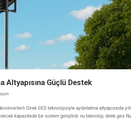
ma Altyapısına Güçlü Destek
asyon
roinverterli Direk GES teknolojisiyle aydınlatma altyapısında yıll
abilecek kapasitede bir sistem geliştirdi. nu teknoloji, direk ges N