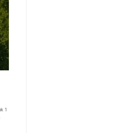
ık 1
u