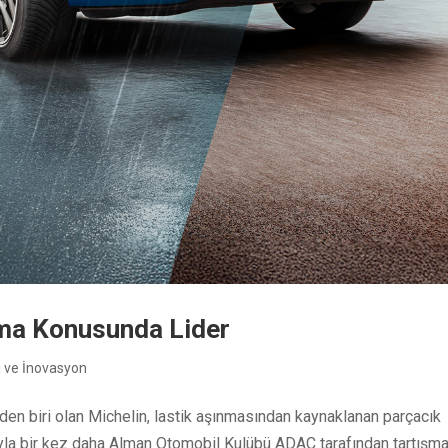
ltma Konusunda Lider
i ve İnovasyon
den biri olan Michelin, lastik aşınmasından kaynaklanan parçacık
ıyla bir kez daha Alman Otomobil Kulübü ADAC tarafından tartışm