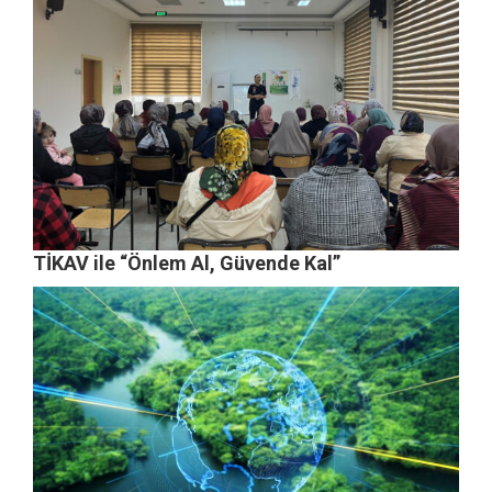
TİKAV ile “Önlem Al, Güvende Kal”