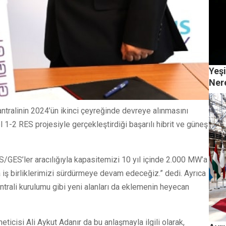
Yeşi
Ner
antralinin 2024’ün ikinci çeyreğinde devreye alınmasını
l 1-2 RES projesiyle gerçekleştirdiği başarılı hibrit ve güneş
S/GES’ler aracılığıyla kapasitemizi 10 yıl içinde 2.000 MW’a
a iş birliklerimizi sürdürmeye devam edeceğiz.” dedi. Ayrıca
santrali kurulumu gibi yeni alanları da eklemenin heyecan
ticisi Ali Aykut Adanır da bu anlaşmayla ilgili olarak,