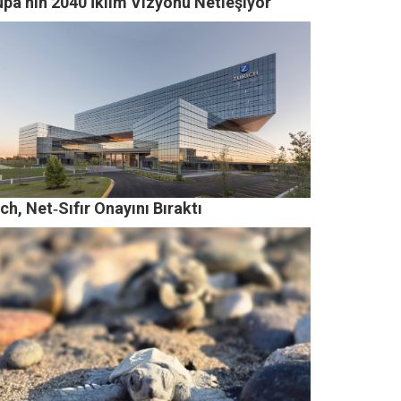
upa’nın 2040 İklim Vizyonu Netleşiyor
ch, Net‑Sıfır Onayını Bıraktı