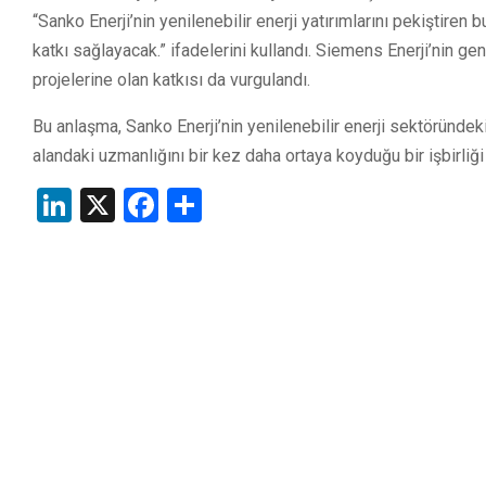
“Sanko Enerji’nin yenilenebilir enerji yatırımlarını pekiştiren
katkı sağlayacak.” ifadelerini kullandı. Siemens Enerji’nin ge
projelerine olan katkısı da vurgulandı.
Bu anlaşma, Sanko Enerji’nin yenilenebilir enerji sektöründeki
alandaki uzmanlığını bir kez daha ortaya koyduğu bir işbirliği 
LinkedIn
X
Facebook
Share