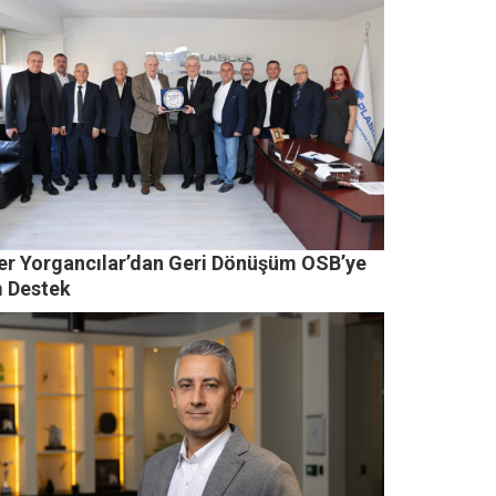
er Yorgancılar’dan Geri Dönüşüm OSB’ye
 Destek