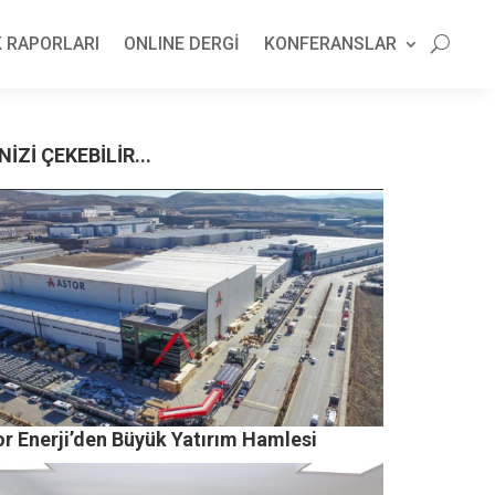
 RAPORLARI
ONLINE DERGİ
KONFERANSLAR
NİZİ ÇEKEBİLİR...
or Enerji’den Büyük Yatırım Hamlesi