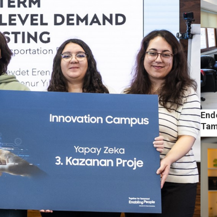
End
Tam