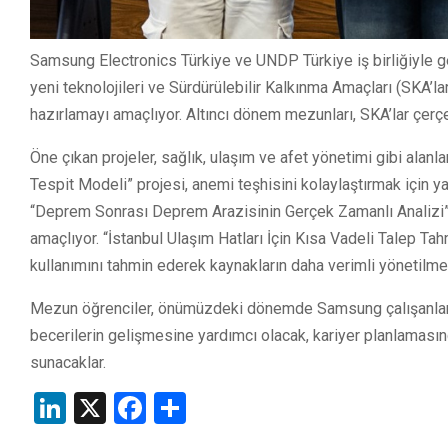
Samsung Electronics Türkiye ve UNDP Türkiye iş birliğiyle g
yeni teknolojileri ve Sürdürülebilir Kalkınma Amaçları (SKA’la
hazırlamayı amaçlıyor. Altıncı dönem mezunları, SKA’lar çerçe
Öne çıkan projeler, sağlık, ulaşım ve afet yönetimi gibi alan
Tespit Modeli” projesi, anemi teşhisini kolaylaştırmak için ya
“Deprem Sonrası Deprem Arazisinin Gerçek Zamanlı Analizi” p
amaçlıyor. “İstanbul Ulaşım Hatları İçin Kısa Vadeli Talep Tahm
kullanımını tahmin ederek kaynakların daha verimli yönetilme
Mezun öğrenciler, önümüzdeki dönemde Samsung çalışanların
becerilerin gelişmesine yardımcı olacak, kariyer planlamasın
sunacaklar.
LinkedIn
X
Facebook
Share