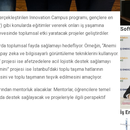
erçekleştirilen Innovation Campus programı, gençlere en
r) gibi konularda eğitimler vererek onları iş yaşamına
Soft
vesinde toplumsal etki yaratacak projeler geliştirdiler.
larda toplumsal fayda sağlamayı hedefliyor. Örneğin, “Anemi
pay zeka ve bilgisayarlı görüntüleme tekniklerini kullanıyor.
rojesi ise afetzedelere acil lojistik destek sağlamayı
ini” projesi ise İstanbul’daki toplu taşıma hatlarının
sini ve toplu taşımanın teşvik edilmesini amaçlıyor.
dan mentorluk alacaklar. Mentorlar, öğrencilere temel
da destek sağlayacak ve projeleriyle ilgili perspektif
İş E