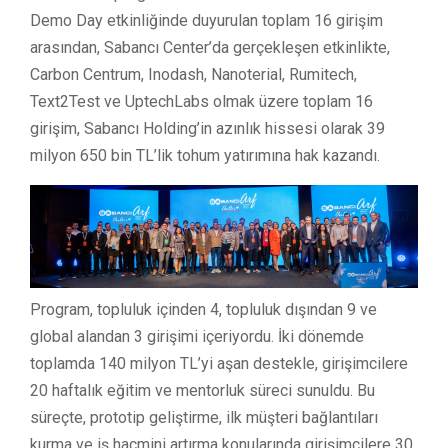
Demo Day etkinliğinde duyurulan toplam 16 girişim
arasından, Sabancı Center’da gerçekleşen etkinlikte,
Carbon Centrum, Inodash, Nanoterial, Rumitech,
Text2Test ve UptechLabs olmak üzere toplam 16
girişim, Sabancı Holding’in azınlık hissesi olarak 39
milyon 650 bin TL’lik tohum yatırımına hak kazandı.
Program, topluluk içinden 4, topluluk dışından 9 ve
global alandan 3 girişimi içeriyordu. İki dönemde
toplamda 140 milyon TL’yi aşan destekle, girişimcilere
20 haftalık eğitim ve mentorluk süreci sunuldu. Bu
süreçte, prototip geliştirme, ilk müşteri bağlantıları
kurma ve iş hacmini artırma konularında girişimcilere 30