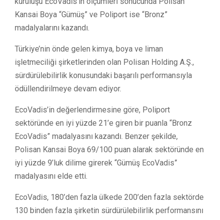
kuruluşu EcoVadis’in ölçümleri sonucunda Polisan
Kansai Boya “Gümüş” ve Poliport ise “Bronz”
madalyalarını kazandı.
Türkiye’nin önde gelen kimya, boya ve liman
işletmeciliği şirketlerinden olan Polisan Holding A.Ş.,
sürdürülebilirlik konusundaki başarılı performansıyla
ödüllendirilmeye devam ediyor.
EcoVadis’in değerlendirmesine göre, Poliport
sektöründe en iyi yüzde 21’e giren bir puanla “Bronz
EcoVadis” madalyasını kazandı. Benzer şekilde,
Polisan Kansai Boya 69/100 puan alarak sektöründe en
iyi yüzde 9’luk dilime girerek “Gümüş EcoVadis”
madalyasını elde etti.
EcoVadis, 180’den fazla ülkede 200’den fazla sektörde
130 binden fazla şirketin sürdürülebilirlik performansını