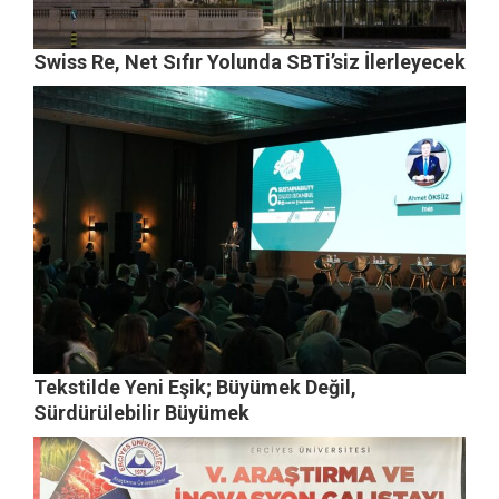
Swiss Re, Net Sıfır Yolunda SBTi’siz İlerleyecek
Tekstilde Yeni Eşik; Büyümek Değil,
Sürdürülebilir Büyümek