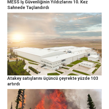
MESS İş Güvenliğinin Yıldızlarını 10. Kez
Sahnede Taçlandırdı
Atakey satışlarını üçüncü çeyrekte yüzde 103
artırdı