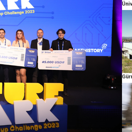
Üniv
Gür