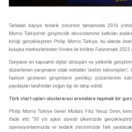
Tarladan bayiye tedarik zincirinin tamamında 2016 yılınd
Morris Türkiye’nin girişimcilik ekosistemine katkıları aralı
birliği gerçekleştiren Philip Morris Türkiye, bu alanda ön
kuluçka merkezlerinden Viveka ile birlikte Futuremark 2023 
Dünyanın en kapsamlı dijital dönüşüm ve yetkinlik gelişti
düzenlenen yarışmanın odak noktaları ‘üretim teknolojileri’, ‘sü
faaliyet gösteren girişimlerin yenilikçi çözümlerinin katı
paydaşları tarafından yoğun ilgi ile takip edildi.
Türk start-upları uluslararası arenalara taşımak bir gur
Philip Morris Türkiye Genel Müdürü Filiz Yavuz Diren, kend
ifade etti: “30 yılı aşkın süredir ülkemizde gerçekleştird
operasyonlarımızda ve tedarik zincirimizde fark yaratacak