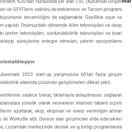
Mar
tırımların %30’dan fazlasında yer alan CVC (Kurumsal Girişim
leri ile GSYFlerin sektörü desteklemesi ve Turcorn programı
bu büyümenin devamlılığını da sağlamakta. Özellikle oyun ve
ırım yapıldı. Önümüzdeki dönemde iklim teknolojileri ve deep
üretim teknolojileri, sürdürülebilirlik teknolojileri ve ticari
kleyip süreçlerine entegre etmeleri, yatırım opsiyonlarını
i otomatikleşiyor
uturemark 2023 start-up yarışmasına 60’tan fazla girişim
lebilirlik alanında çözümler geliştirmeleri dikkat çekti.
entilerinin sadece birkaç tıklamayla anlaşılmasını sağlayan
gulamalara yönelik olarak nesnelerin interneti tabanlı sızıntı
erini azaltarak, ekip, ekipman ve enerji verimliğini artıran
ü ile WorkyBe aldı. Derece alan girişimciler elde edecekleri
çre, Lozan’daki merkezinde destek ve iş birliği programlarına