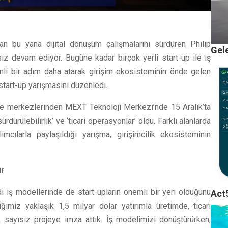
an bu yana dijital dönüşüm çalışmalarını sürdüren Philip
Gel
ksız devam ediyor. Bugüne kadar birçok yerli start-up ile iş
emli bir adım daha atarak girişim ekosisteminin önde gelen
start-up yarışmasını düzenledi.
rme merkezlerinden MEXT Teknoloji Merkezi’nde 15 Aralık’ta
rdürülebilirlik’ ve ‘ticari operasyonlar’ oldu. Farklı alanlarda
lımcılarla paylaşıldığı yarışma, girişimcilik ekosisteminin
ur
i iş modellerinde de start-upların önemli bir yeri olduğunu
Act5
iğimiz yaklaşık 1,5 milyar dolar yatırımla üretimde, ticari
 sayısız projeye imza attık. İş modelimizi dönüştürürken,