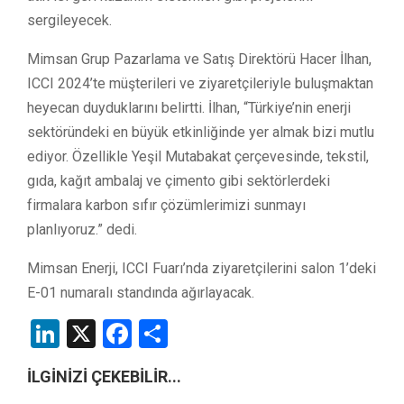
sergileyecek.
Mimsan Grup Pazarlama ve Satış Direktörü Hacer İlhan,
ICCI 2024’te müşterileri ve ziyaretçileriyle buluşmaktan
heyecan duyduklarını belirtti. İlhan, “Türkiye’nin enerji
sektöründeki en büyük etkinliğinde yer almak bizi mutlu
ediyor. Özellikle Yeşil Mutabakat çerçevesinde, tekstil,
gıda, kağıt ambalaj ve çimento gibi sektörlerdeki
firmalara karbon sıfır çözümlerimizi sunmayı
planlıyoruz.” dedi.
Mimsan Enerji, ICCI Fuarı’nda ziyaretçilerini salon 1’deki
E-01 numaralı standında ağırlayacak.
LinkedIn
X
Facebook
Share
İLGİNİZİ ÇEKEBİLİR...