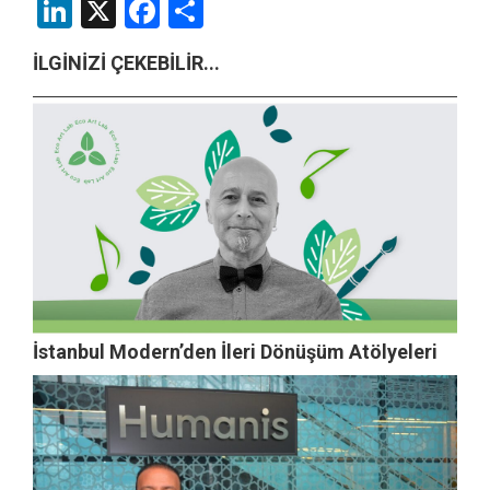
LinkedIn
X
Facebook
Share
İLGİNİZİ ÇEKEBİLİR...
İstanbul Modern’den İleri Dönüşüm Atölyeleri