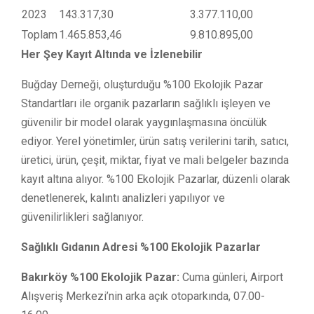
2023
143.317,30
3.377.110,00
Toplam
1.465.853,46
9.810.895,00
Her Şey Kayıt Altında ve İzlenebilir
Buğday Derneği, oluşturduğu %100 Ekolojik Pazar
Standartları ile organik pazarların sağlıklı işleyen ve
güvenilir bir model olarak yaygınlaşmasına öncülük
ediyor. Yerel yönetimler, ürün satış verilerini tarih, satıcı,
üretici, ürün, çeşit, miktar, fiyat ve mali belgeler bazında
kayıt altına alıyor. %100 Ekolojik Pazarlar, düzenli olarak
denetlenerek, kalıntı analizleri yapılıyor ve
güvenilirlikleri sağlanıyor.
Sağlıklı Gıdanın Adresi %100 Ekolojik Pazarlar
Bakırköy %100 Ekolojik Pazar:
Cuma günleri, Airport
Alışveriş Merkezi’nin arka açık otoparkında, 07.00-