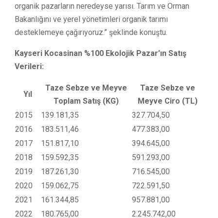
organik pazarların neredeyse yarısı. Tarım ve Orman
Bakanlığını ve yerel yönetimleri organik tarımı
desteklemeye çağırıyoruz.” şeklinde konuştu.
Kayseri Kocasinan %100 Ekolojik Pazar’ın Satış
Verileri:
Taze Sebze ve Meyve
Taze Sebze ve
Yıl
Toplam Satış (KG)
Meyve Ciro (TL)
2015
139.181,35
327.704,50
2016
183.511,46
477.383,00
2017
151.817,10
394.645,00
2018
159.592,35
591.293,00
2019
187.261,30
716.545,00
2020
159.062,75
722.591,50
2021
161.344,85
957.881,00
2022
180.765,00
2.245.742,00