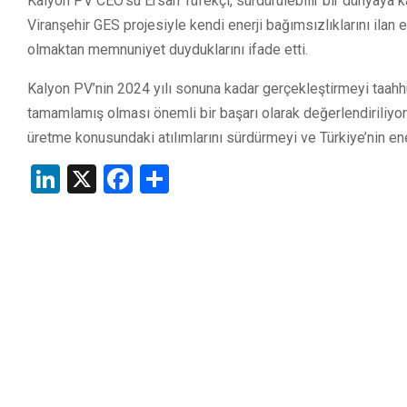
Kalyon PV CEO’su Ersan Tüfekçi, sürdürülebilir bir dünyaya katk
Viranşehir GES projesiyle kendi enerji bağımsızlıklarını ilan
olmaktan memnuniyet duyduklarını ifade etti.
Kalyon PV’nin 2024 yılı sonuna kadar gerçekleştirmeyi taahhüt
tamamlamış olması önemli bir başarı olarak değerlendiriliyor. Ş
üretme konusundaki atılımlarını sürdürmeyi ve Türkiye’nin enerj
LinkedIn
X
Facebook
Share