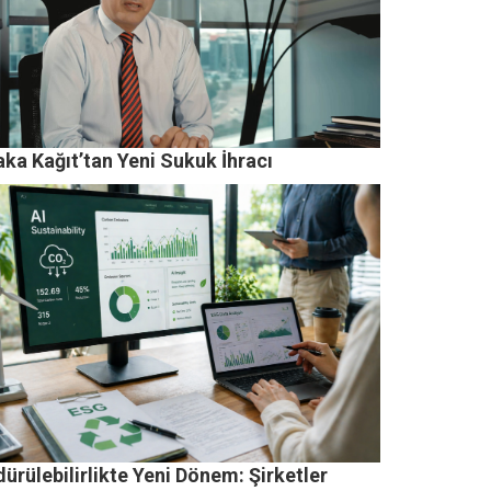
ka Kağıt’tan Yeni Sukuk İhracı
ürülebilirlikte Yeni Dönem: Şirketler