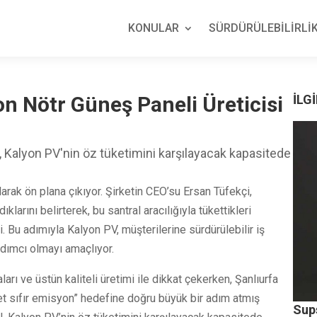
KONULAR
SÜRDÜRÜLEBİLİRLİK
on Nötr Güneş Paneli Üreticisi
İLGİ
al, Kalyon PV'nin öz tüketimini karşılayacak kapasitede
larak ön plana çıkıyor. Şirketin CEO’su Ersan Tüfekçi,
klarını belirterek, bu santral aracılığıyla tükettikleri
i. Bu adımıyla Kalyon PV, müşterilerine sürdürülebilir iş
dımcı olmayı amaçlıyor.
ları ve üstün kaliteli üretimi ile dikkat çekerken, Şanlıurfa
net sıfır emisyon” hedefine doğru büyük bir adım atmış
Sup