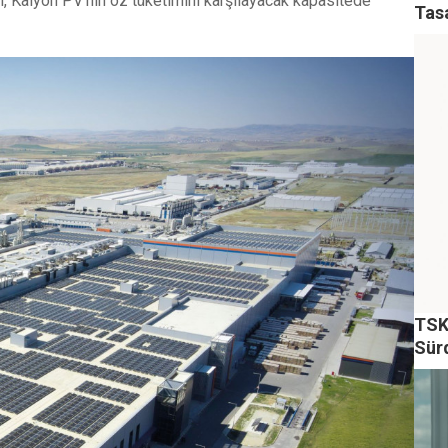
ral, Kalyon PV’nin öz tüketimini karşılayacak kapasitede
Tas
TSKB
Sür