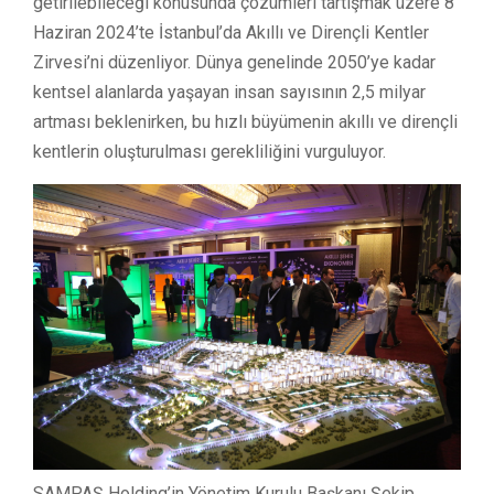
getirilebileceği konusunda çözümleri tartışmak üzere 8
Haziran 2024’te İstanbul’da Akıllı ve Dirençli Kentler
Zirvesi’ni düzenliyor. Dünya genelinde 2050’ye kadar
kentsel alanlarda yaşayan insan sayısının 2,5 milyar
artması beklenirken, bu hızlı büyümenin akıllı ve dirençli
kentlerin oluşturulması gerekliliğini vurguluyor.
SAMPAŞ Holding’in Yönetim Kurulu Başkanı Şekip