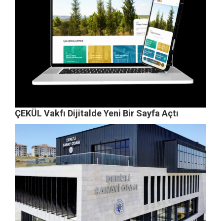
ÇEKÜL Vakfı Dijitalde Yeni Bir Sayfa Açtı