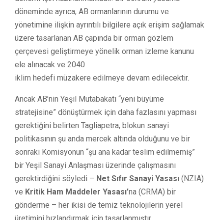
döneminde ayrıca, AB ormanlarının durumu ve
yönetimine ilişkin ayrıntılı bilgilere açık erişim sağlamak
üzere tasarlanan AB çapında bir orman gözlem
çerçevesi geliştirmeye yönelik orman izleme kanunu
ele alınacak ve 2040
iklim hedefi müzakere edilmeye devam edilecektir.
Ancak AB’nin Yeşil Mutabakatı “yeni büyüme
stratejisine” dönüştürmek için daha fazlasını yapması
gerektiğini belirten Tagliapetra, blokun sanayi
politikasının şu anda mercek altında olduğunu ve bir
sonraki Komisyonun “şu ana kadar teslim edilmemiş”
bir Yeşil Sanayi Anlaşması üzerinde çalışmasını
gerektirdiğini söyledi –
Net Sıfır Sanayi Yasası
(NZIA)
ve
Kritik Ham Maddeler Yasas
ı’
na (CRMA) bir
gönderme – her ikisi de temiz teknolojilerin yerel
üretimini hızlandırmak için tasarlanmıştır.