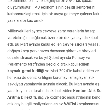
tüketiminde %11,7’lik bağlayıcı bir AB-ortak çabası
oluşturmuştur – AB ekonomisinin çeşitli sektörlerini
karbonsuzlaştırmak için bir araya gelmeye çalışan farklı
yasalara birkaç örnek.
Milletvekilleri ayrıca çevreye zarar verenlerin hesap
verebilirliğini sağlamak üzere bir dizi yasayı da kabul
etti. Bu Mart ayında kabul edilen
çevre suçları
yasası,
doğaya karşı pervasızca davranan şirket ve bireyleri
cezalandıracak ve bu yıl Şubat ayında Konsey ve
Parlamento tarafından geçici olarak kabul edilen
kaynak-gemi kirliliği
ve Mart 2024’te kabul edilen ve
her ikisi de deniz kirliliğini korumayı amaçlayan atık
sevkiyatı yasalarıyla uyumlu olacak. Bu Mart ayında eş-
yasa koyucular tarafından kabul edilen
Kentsel Atık
Su
Arıtma Direktifi
, ilaç ve kozmetik endüstrilerinin kendi
atıklarıyla ilgili maliyetlerin en az %80’ini karşılamasını