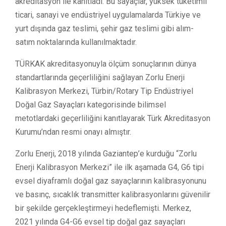
akreditasyon ile kanıtladı. Bu sayaçlar, yüksek tüketimli
ticari, sanayi ve endüstriyel uygulamalarda Türkiye ve
yurt dışında gaz teslimi, şehir gaz teslimi gibi alım-
satım noktalarında kullanılmaktadır.
TÜRKAK akreditasyonuyla ölçüm sonuçlarının dünya
standartlarında geçerliliğini sağlayan Zorlu Enerji
Kalibrasyon Merkezi, Türbin/Rotary Tip Endüstriyel
Doğal Gaz Sayaçları kategorisinde bilimsel
metotlardaki geçerliliğini kanıtlayarak Türk Akreditasyon
Kurumu’ndan resmi onayı almıştır.
Zorlu Enerji, 2018 yılında Gaziantep’e kurduğu “Zorlu
Enerji Kalibrasyon Merkezi” ile ilk aşamada G4, G6 tipi
evsel diyaframlı doğal gaz sayaçlarının kalibrasyonunu
ve basınç, sıcaklık transmitter kalibrasyonlarını güvenilir
bir şekilde gerçekleştirmeyi hedeflemişti. Merkez,
2021 yılında G4-G6 evsel tip doğal gaz sayaçları