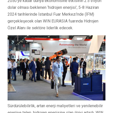
2050’ye kadar dünya ekonomisine etkisinin 2.5 trilyon
dolar olması beklenen ‘hidrojen enerjisi’, 5-8 Haziran
2024 tarihlerinde İstanbul Fuar Merkezi’nde (İFM)
gerçekleşecek olan WIN EURASIA fuarında Hidrojen
Özel Alanı ile sektöre liderlik edecek.
Sürdürülebilirlik, artan enerji maliyetleri ve yenilenebilir
enerjiye talep, hidrojen enerjisine olan ilgiyi artırdı. WIN