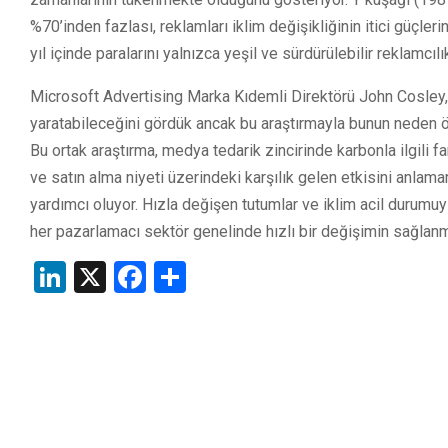
%70’inden fazlası, reklamları iklim değişikliğinin itici güçleri
yıl içinde paralarını yalnızca yeşil ve sürdürülebilir reklamcıl
Microsoft Advertising Marka Kıdemli Direktörü John Cosley, 
yaratabileceğini gördük ancak bu araştırmayla bunun neden ö
Bu ortak araştırma, medya tedarik zincirinde karbonla ilgili f
ve satın alma niyeti üzerindeki karşılık gelen etkisini anla
yardımcı oluyor. Hızla değişen tutumlar ve iklim acil durumu
her pazarlamacı sektör genelinde hızlı bir değişimin sağlanm
LinkedIn
X
Facebook
Share