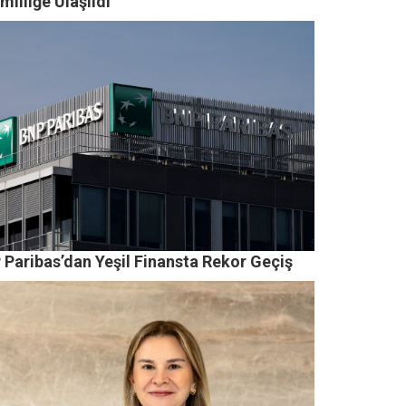
mliliğe Ulaşıldı
 Paribas’dan Yeşil Finansta Rekor Geçiş