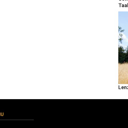
Taa
Len
MU