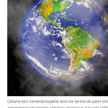
Çalışma aynı zamanda kuşaklar arası bir ayrıma da işaret edi
zamanlarının tükenmekte olduğunu gösteriyor. Y kuşağı (19