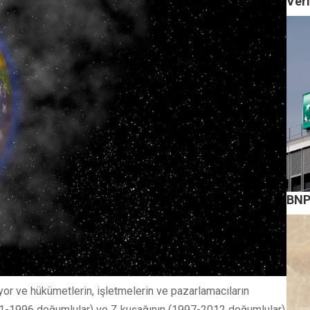
Veri
BNP
yor ve hükümetlerin, işletmelerin ve pazarlamacıların
81-1996 doğumlular) ve Z kuşağının (1997-2012 doğumlular)