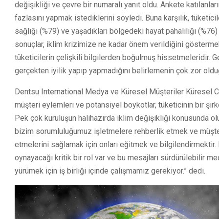
değişikliği ve çevre bir numaralı yanıt oldu. Ankete katılanla
fazlasını yapmak istediklerini söyledi. Buna karşılık, tüketici
sağlığı (%79) ve yaşadıkları bölgedeki hayat pahalılığı (%76)
sonuçlar, iklim krizimize ne kadar önem verildiğini göstermek
tüketicilerin çelişkili bilgilerden boğulmuş hissetmeleridir. 
gerçekten iyilik yapıp yapmadığını belirlemenin çok zor oldu
Dentsu International Medya ve Küresel Müşteriler Küresel C
müşteri eylemleri ve potansiyel boykotlar, tüketicinin bir şirket
Pek çok kuruluşun halihazırda iklim değişikliği konusunda olu
bizim sorumluluğumuz işletmelere rehberlik etmek ve müşteri
etmelerini sağlamak için onları eğitmek ve bilgilendirmektir
oynayacağı kritik bir rol var ve bu mesajları sürdürülebilir m
yürümek için iş birliği içinde çalışmamız gerekiyor.” dedi.