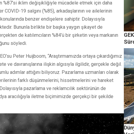
rın %87’si iklim değişikliğiyle mücadele etmek için daha
ler COVID-19 salgını (%85), arkadaşlarının ve ailelerinin
 konularında benzer endişelere sahiptir. Dolayısıyla
tedir. Bununla birlikte bir başka yaygın şikayet de
GEK
Gerçekten de katılımcıların %84’ü bir şirketin veya markanın
Sürd
ğunu söyledi.
EO’su Peter Huijboom, “Araştırmamızda ortaya çıkardığımız
e ve davranışlarına ilişkin algısıyla ilgilidir, gerçekle değil.
mlu adımlar attığını biliyoruz. Pazarlama uzmanları olarak
lerinin farklı düşünmelerini, hissetmelerini ve hareket
. Dolayısıyla pazarlama ve reklamcılık sektörünün de
edya aracılığıyla iletme biçimimizde gerçekçi bir şekilde
Dün