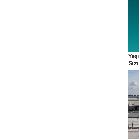
Yeş
Sızı