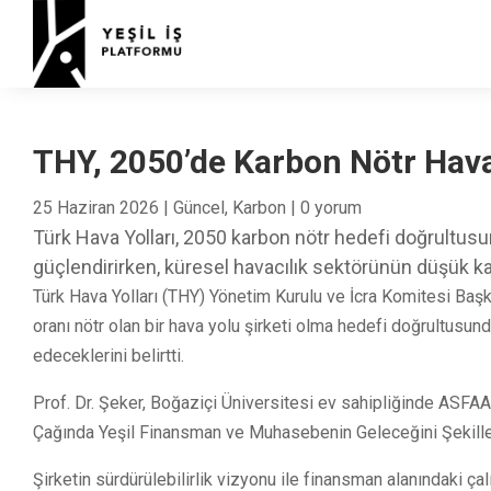
THY, 2050’de Karbon Nötr Hava
25 Haziran 2026
|
Güncel
,
Karbon
|
0 yorum
Türk Hava Yolları, 2050 karbon nötr hedefi doğrultusun
güçlendirirken, küresel havacılık sektörünün düşük 
Türk Hava Yolları (THY) Yönetim Kurulu ve İcra Komitesi Başk
oranı nötr olan bir hava yolu şirketi olma hedefi doğrultus
edeceklerini belirtti.
Prof. Dr. Şeker, Boğaziçi Üniversitesi ev sahipliğinde ASFAAG
Çağında Yeşil Finansman ve Muhasebenin Geleceğini Şekillen
Şirketin sürdürülebilirlik vizyonu ile finansman alanındaki çal