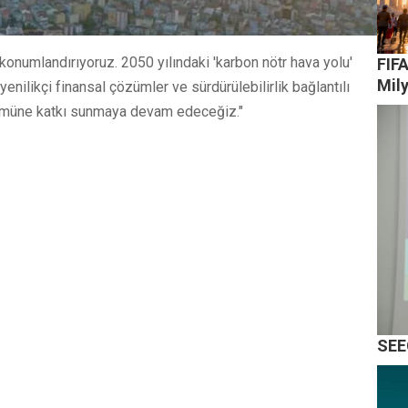
konumlandırıyoruz. 2050 yılındaki 'karbon nötr hava yolu'
FIFA
Mil
nilikçi finansal çözümler ve sürdürülebilirlik bağlantılı
üşümüne katkı sunmaya devam edeceğiz."
SEEC