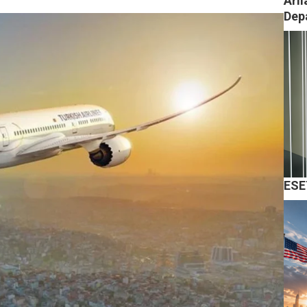
Arıl
Dep
ESE