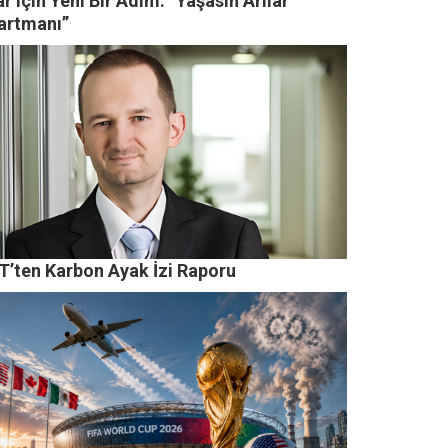
ar için Yeni Bir Adım: “Yaşasın Arılar
artmanı”
T’ten Karbon Ayak İzi Raporu