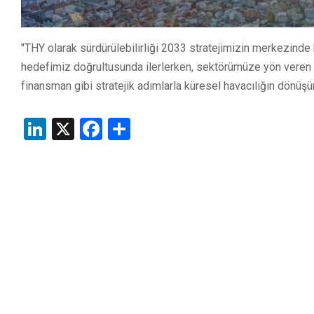
"THY olarak sürdürülebilirliği 2033 stratejimizin merkezinde 
hedefimiz doğrultusunda ilerlerken, sektörümüze yön veren ye
finansman gibi stratejik adımlarla küresel havacılığın dön
LinkedIn
X
Facebook
Share