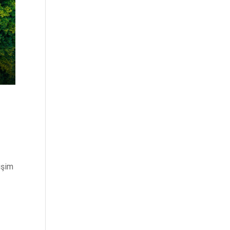
ç
işim