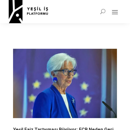
Yeşil Faiz Tartışması Büyüyor: ECB Neden Geri