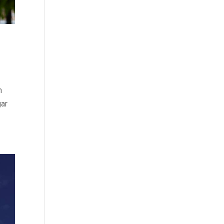
n
gar