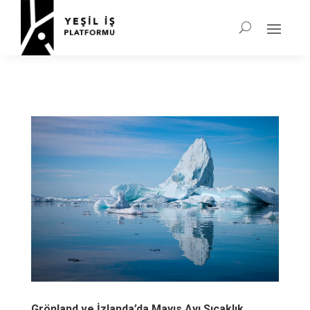
Grönland ve İzlanda’da Mayıs Ayı Sıcaklık