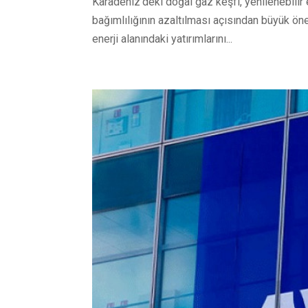
Karadeniz’deki doğal gaz keşfi, yenilenebilir e
bağımlılığının azaltılması açısından büyük öne
enerji alanındaki yatırımlarını...