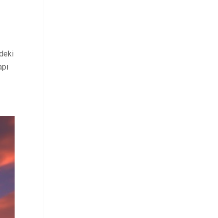
ndeki
apı