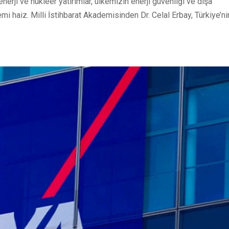
nerji ve nükleer yatırımlar, ülkemizin enerji güvenliği ve dışa
mi haiz. Milli İstihbarat Akademisinden Dr. Celal Erbay, Türkiye’ni