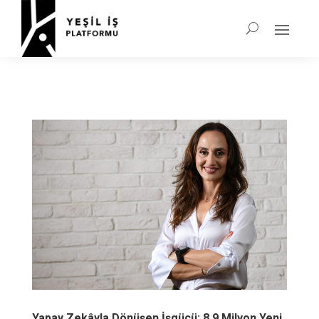
Yapay Zekâyla Dönüşen İşgücü: 8.9 Milyon Yeni