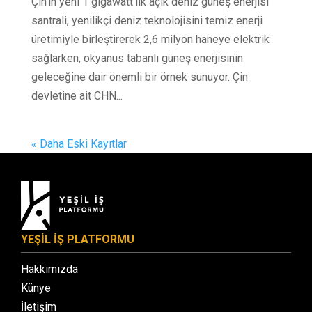
Çin’in yeni 1 gigawatt’lık açık deniz güneş enerjisi
santrali, yenilikçi deniz teknolojisini temiz enerji
üretimiyle birleştirerek 2,6 milyon haneye elektrik
sağlarken, okyanus tabanlı güneş enerjisinin
geleceğine dair önemli bir örnek sunuyor. Çin
devletine ait CHN...
« Daha Eski Kayıtlar
YEŞİL İŞ PLATFORMU
Hakkımızda
Künye
İletişim