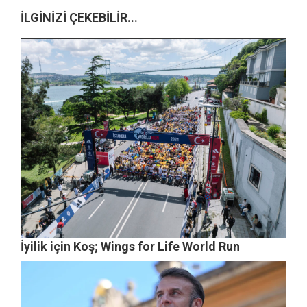
İLGİNİZİ ÇEKEBİLİR...
İyilik için Koş; Wings for Life World Run