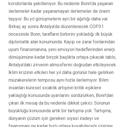
koridorlarda şekilleniyor. Bu nedenle Bonn’da yaşanan
ilerlemeler kadar yaşanamayan ilerlemeler de önem
taşıyor. Bu yıl görüşmelerin ayrı bir ağırlığı daha var.
Birkaç ay sonra Antalya’da düzenlenecek COP31
öncesinde Bonn, tarafların birbirini yokladığı ilk büyük
diplomatik alan konumunda. Kayıp ve zarar fonlarından
uyum finansmanına, yeni emisyon hedeflerinden enerji
dönüşümüne kadar birçok başlıkta ortaya çıkacak tablo,
Antalya’daki zirvenin atmosferini doğrudan etkileyecek.
İklim krizinin etkileri her yıl daha görünür hale gelirken
müzakerelerin temposu aynı hızla ilerlemiyor. Bilim
insanları küresel sıcaklık artışının kritik eşiklere
yaklaştığı konusunda uyarılarını sürdürürken, Bonn’dan
çıkan ilk mesaj da bu nedenle dikkat çekici: Sorunun
büyüklüğü konusunda artık bir tartışma yok. Tartışma,
dünyanın çözüm için gereken siyasi iradeyi ve
finansmanı ne kadar hızlı ortaya koyabileceği üzerine