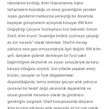
rekorlarının kırıldığı, iklim finansmanına ilişkin
tartışmaların büyüdüğü ve enerji güvenliğinin yeniden
siyasi gündemin merkezine yerleştiği bir dönemde
başlayan görüşmelerin açılışında konuşan BM İklim
Değişikliği Çerçeve Sözleşmesi İcra Sekreteri Simon
Stiell, iklim krizini “insanlığın birlikte çözmeye çalıştığı
en zor mesele” olarak tanımladı. Stiell’in mesajı
yalnızca sera gazı emisyonlarıyla ilgili değildi. BM iklim
şefi, dünyanın giderek derinleşen bir fosil yakıt
bağımlılığının ekonomik ve siyasi sonuçlarıyla da karşı
karşıya olduğunu söyledi. Son yıllarda yaşanan enerji
krizleri, savaşlar ve fiyat dalgalanmaları
düşünüldüğünde, temiz enerjiye geçişin artık yalnızca
çevresel bir hedef değil, ekonomik dayanıklılık ve
ulusal güvenlik meselesi olarak da görülmesi
gerektiğini vurguladı. Stiell konuşmasında dünyanın
iklim krizinin etkilerini artık geleceğe ait bir risk olarak