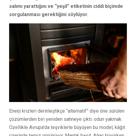
salımı yarattığını ve “yeşil” etiketinin ciddi biçimde
sorgulanması gerektiğini söylüyor.
Enerji krizleri derinleştikçe “alternatif” diye öne sürülen
çözümlerden biri yeniden sahneye çıktı: odun yakmak.
Özellikle Avrupa’da teşviklerle büyüyen bu model, kâğıt
üzerinde temiz görünüyor. Mantık basit. Ağaç büyürken