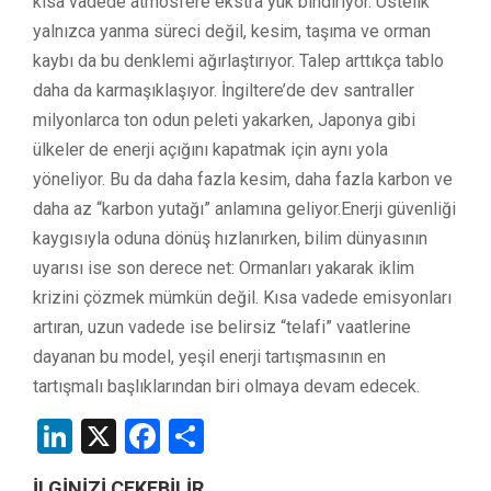
kısa vadede atmosfere ekstra yük bindiriyor. Üstelik
yalnızca yanma süreci değil, kesim, taşıma ve orman
kaybı da bu denklemi ağırlaştırıyor. Talep arttıkça tablo
daha da karmaşıklaşıyor. İngiltere’de dev santraller
milyonlarca ton odun peleti yakarken, Japonya gibi
ülkeler de enerji açığını kapatmak için aynı yola
yöneliyor. Bu da daha fazla kesim, daha fazla karbon ve
daha az “karbon yutağı” anlamına geliyor.Enerji güvenliği
kaygısıyla oduna dönüş hızlanırken, bilim dünyasının
uyarısı ise son derece net: Ormanları yakarak iklim
krizini çözmek mümkün değil. Kısa vadede emisyonları
artıran, uzun vadede ise belirsiz “telafi” vaatlerine
dayanan bu model, yeşil enerji tartışmasının en
tartışmalı başlıklarından biri olmaya devam edecek.
LinkedIn
X
Facebook
Share
İLGİNİZİ ÇEKEBİLİR...