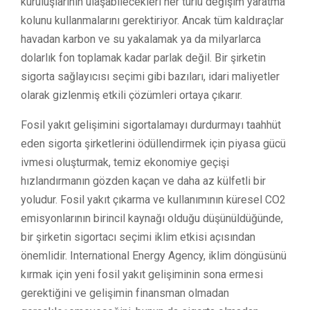
kuruluşlarının ulaşabilecekleri her türlü değişim yaratma
kolunu kullanmalarını gerektiriyor. Ancak tüm kaldıraçlar
havadan karbon ve su yakalamak ya da milyarlarca
dolarlık fon toplamak kadar parlak değil. Bir şirketin
sigorta sağlayıcısı seçimi gibi bazıları, idari maliyetler
olarak gizlenmiş etkili çözümleri ortaya çıkarır.
Fosil yakıt gelişimini sigortalamayı durdurmayı taahhüt
eden sigorta şirketlerini ödüllendirmek için piyasa gücü
ivmesi oluşturmak, temiz ekonomiye geçişi
hızlandırmanın gözden kaçan ve daha az külfetli bir
yoludur. Fosil yakıt çıkarma ve kullanımının küresel CO2
emisyonlarının birincil kaynağı olduğu düşünüldüğünde,
bir şirketin sigortacı seçimi iklim etkisi açısından
önemlidir. International Energy Agency, iklim döngüsünü
kırmak için yeni fosil yakıt gelişiminin sona ermesi
gerektiğini ve gelişimin finansman olmadan