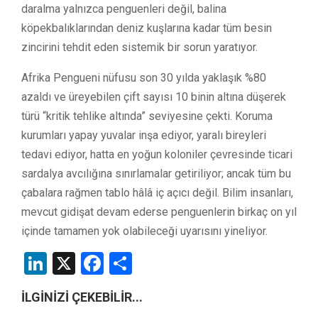
daralma yalnızca penguenleri değil, balina
köpekbalıklarından deniz kuşlarına kadar tüm besin
zincirini tehdit eden sistemik bir sorun yaratıyor.
Afrika Pengueni nüfusu son 30 yılda yaklaşık %80
azaldı ve üreyebilen çift sayısı 10 binin altına düşerek
türü “kritik tehlike altında” seviyesine çekti. Koruma
kurumları yapay yuvalar inşa ediyor, yaralı bireyleri
tedavi ediyor, hatta en yoğun koloniler çevresinde ticari
sardalya avcılığına sınırlamalar getiriliyor; ancak tüm bu
çabalara rağmen tablo hâlâ iç açıcı değil. Bilim insanları,
mevcut gidişat devam ederse penguenlerin birkaç on yıl
içinde tamamen yok olabileceği uyarısını yineliyor.
LinkedIn
X
Facebook
Share
İLGİNİZİ ÇEKEBİLİR...