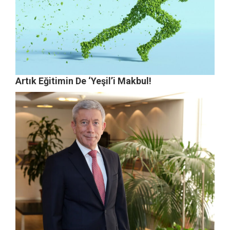
Artık Eğitimin De ‘Yeşil’i Makbul!